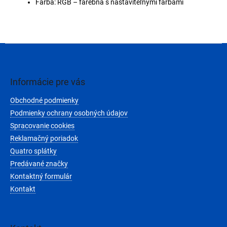
Farba: RGB – farebná s nastaviteľnými farbami
Z
á
p
ä
Informácie pre vás
t
Obchodné podmienky
i
e
Podmienky ochrany osobných údajov
Spracovanie cookies
Reklamačný poriadok
Quatro splátky
Predávané značky
Kontaktný formulár
Kontakt