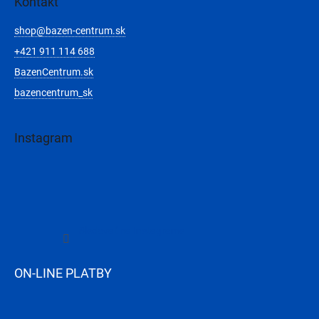
Kontakt
shop
@
bazen-centrum.sk
+421 911 114 688
BazenCentrum.sk
bazencentrum_sk
Instagram
Sledovať na Instagrame
ON-LINE PLATBY