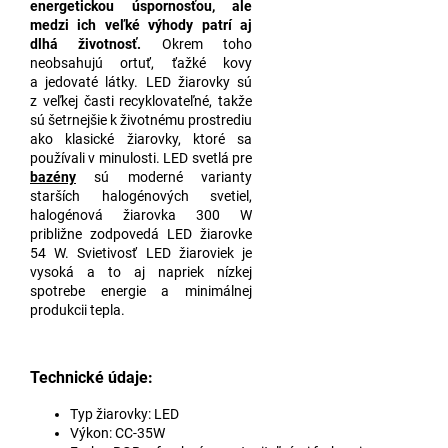
energetickou úspornosťou, ale
medzi ich veľké výhody patrí aj
dlhá životnosť.
Okrem toho
neobsahujú ortuť, ťažké kovy
a jedovaté látky. LED žiarovky sú
z veľkej časti recyklovateľné, takže
sú šetrnejšie k životnému prostrediu
ako klasické žiarovky, ktoré sa
používali v minulosti. LED svetlá pre
bazény
sú moderné varianty
starších halogénových svetiel,
halogénová žiarovka 300 W
približne zodpovedá LED žiarovke
54 W. Svietivosť LED žiaroviek je
vysoká a to aj napriek nízkej
spotrebe energie a minimálnej
produkcii tepla.
Technické údaje:
Typ žiarovky: LED
Výkon: CC-35W