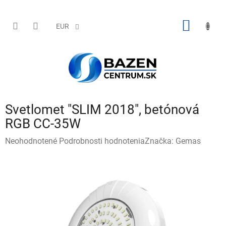
Prejsť
na
obsah
NÁKU
EUR
KOŠÍK
Svetlomet "SLIM 2018", betónová
RGB CC-35W
Priemerné
Neohodnotené
Podrobnosti hodnotenia
Značka:
Gemas
hodnotenie
produktu
je
0,0
z
5
hviezdičiek.