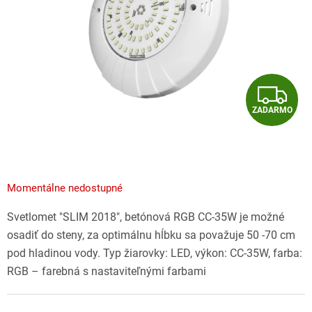
Z
ZADARMO
A
D
A
Momentálne nedostupné
R
Svetlomet "SLIM 2018", betónová RGB CC-35W je možné
M
osadiť do steny, za optimálnu hĺbku sa považuje 50 -70 cm
pod hladinou vody. Typ žiarovky: LED, výkon: CC-35W, farba:
O
RGB – farebná s nastaviteľnými farbami