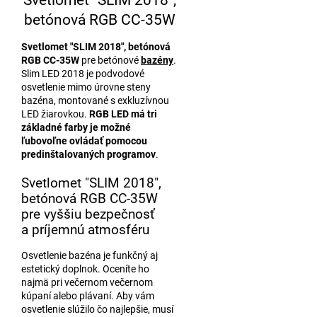
betónová RGB CC-35W
Svetlomet "SLIM 2018", betónová
RGB CC-35W
pre betónové
bazény
.
Slim LED 2018 je podvodové
osvetlenie mimo úrovne steny
bazéna, montované s exkluzívnou
LED žiarovkou.
RGB LED má tri
základné farby je možné
ľubovoľne ovládať pomocou
predinštalovaných programov
.
Svetlomet "SLIM 2018",
betónová RGB CC-35W
pre vyššiu bezpečnosť
a príjemnú atmosféru
Osvetlenie bazéna je funkčný aj
estetický doplnok. Oceníte ho
najmä pri večernom večernom
kúpaní alebo plávaní. Aby vám
osvetlenie slúžilo čo najlepšie, musí