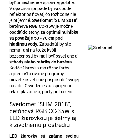
byť umiestnené v správnej polohe.
V opačnom prípade by vás bude
reflektor oslňovať, čo rozhodne nie
je príjemné.
Svetlomet "SLIM 2018",
betónová RGB CC-35W
je možné
osadiť do steny,
za optimálnu hĺbku
sa považuje 50 - 70 cm pod
hladinou vody
. Zabudnúť by ste
nemali ani na to, že kvôli
bezpečnosti by mali byť osvetlené aj
schody alebo rebríky do bazéna
.
Keďže žiarovka má rôzne farby
a predinštalované programy,
môžete osvetlenie prispôsobiť svojej
nálade. Osvetlenie vás spríjemní
relax, plávanie aj párty pri bazéne.
Svetlomet "SLIM 2018",
betónová RGB CC-35W s
LED žiarovkou je šetrný aj
k životnému prostrediu
LED žiarovky sú známe svojou