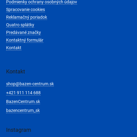
e
Podmienky ochrany osobných údajov
k
y
Spracovanie cookies
v
Reklamačný poriadok
ý
Quatro splátky
p
i
Predávané značky
s
Kontaktný formulár
u
Kontakt
Kontakt
shop
@
bazen-centrum.sk
+421 911 114 688
BazenCentrum.sk
bazencentrum_sk
Instagram