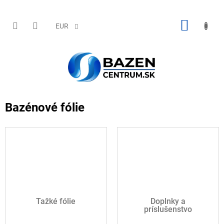
Prejsť
na
obsah
NÁKU
EUR
KOŠÍK
Bazénové fólie
Ťažké fólie
Doplnky a
príslušenstvo