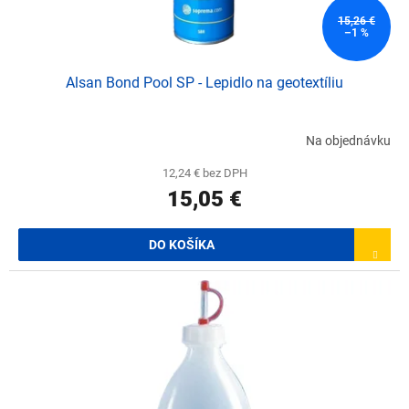
t
o
15,26 €
–1 %
v
Alsan Bond Pool SP - Lepidlo na geotextíliu
Na objednávku
12,24 € bez DPH
15,05 €
DO KOŠÍKA