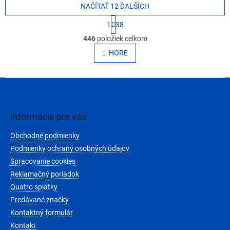
NAČÍTAŤ 12 ĎALŠÍCH
S
1
38
t
O
r
446
položiek celkom
v
á
l
HORE
n
á
k
o
d
v
Z
a
a
c
á
n
i
p
i
e
ä
e
Informácie pre vás
p
t
r
Obchodné podmienky
i
v
e
Podmienky ochrany osobných údajov
k
y
Spracovanie cookies
v
Reklamačný poriadok
ý
Quatro splátky
p
i
Predávané značky
s
Kontaktný formulár
u
Kontakt