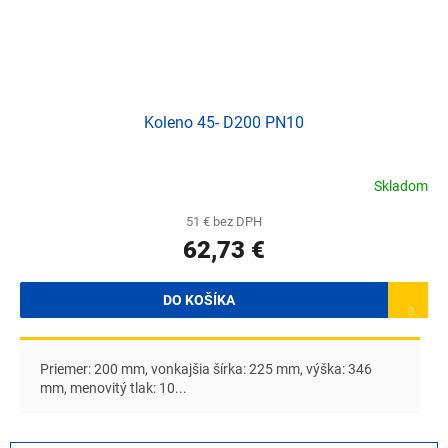
Koleno 45- D200 PN10
Skladom
51 € bez DPH
62,73 €
DO KOŠÍKA
Priemer: 200 mm, vonkajšia šírka: 225 mm, výška: 346
mm, menovitý tlak: 10...