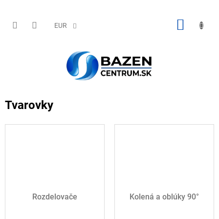
Prejsť
na
obsah
NÁKU
EUR
KOŠÍK
Tvarovky
Rozdelovače
Kolená a oblúky 90°