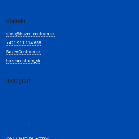
Kontakt
shop
@
bazen-centrum.sk
+421 911 114 688
BazenCentrum.sk
bazencentrum_sk
Instagram
Sledovať na Instagrame