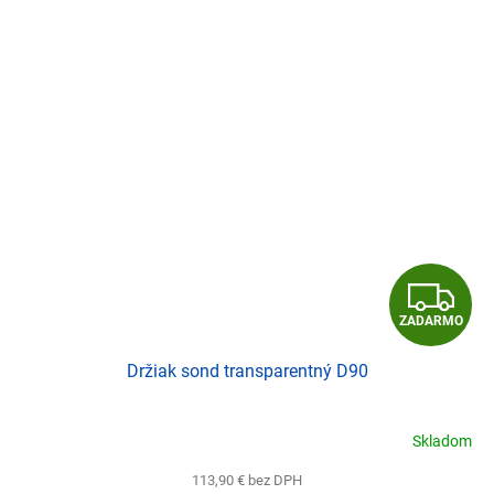
Z
ZADARMO
A
Držiak sond transparentný D90
D
A
Skladom
R
113,90 € bez DPH