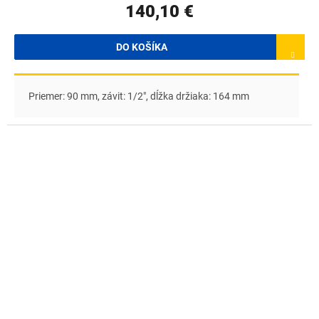
140,10 €
M
O
DO KOŠÍKA
Priemer: 90 mm, závit: 1/2", dĺžka držiaka: 164 mm