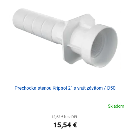
d
p
u
i
k
s
t
p
o
r
v
o
d
u
k
t
o
v
Prechodka stenou Kripsol 2" s vnút.závitom / D50
Skladom
12,63 € bez DPH
15,54 €