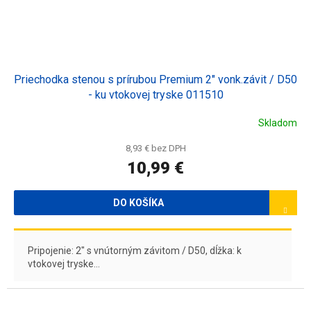
Priechodka stenou s prírubou Premium 2" vonk.závit / D50
- ku vtokovej tryske 011510
Skladom
8,93 € bez DPH
10,99 €
DO KOŠÍKA
Pripojenie: 2" s vnútorným závitom / D50, dĺžka: k
vtokovej tryske...