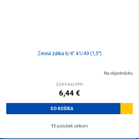
Zimná zátka 6/4" 41/49 (1,5")
Na objednávku
5,24 € bez DPH
6,44 €
DO KOŠÍKA
11
položiek celkom
O
v