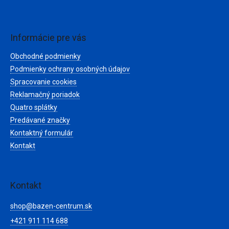
l
Z
á
á
d
p
a
ä
Informácie pre vás
c
t
i
Obchodné podmienky
i
e
e
Podmienky ochrany osobných údajov
p
r
Spracovanie cookies
v
Reklamačný poriadok
k
Quatro splátky
y
v
Predávané značky
ý
Kontaktný formulár
p
Kontakt
i
s
u
Kontakt
shop
@
bazen-centrum.sk
+421 911 114 688