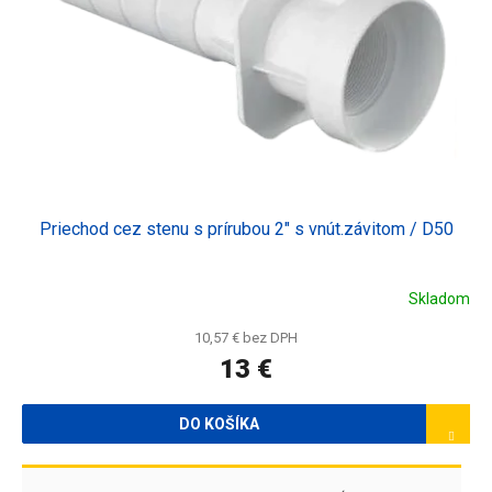
Priechod cez stenu s prírubou 2" s vnút.závitom / D50
Skladom
10,57 € bez DPH
13 €
DO KOŠÍKA