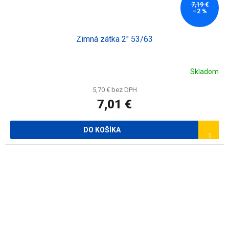
7,19 €
–2 %
Zimná zátka 2" 53/63
Skladom
5,70 € bez DPH
7,01 €
DO KOŠÍKA