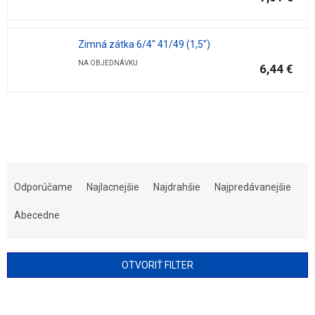
Zimná zátka 6/4" 41/49 (1,5")
NA OBJEDNÁVKU
6,44 €
R
a
Odporúčame
Najlacnejšie
Najdrahšie
Najpredávanejšie
d
e
Abecedne
n
i
e
OTVORIŤ FILTER
p
r
V
o
ý