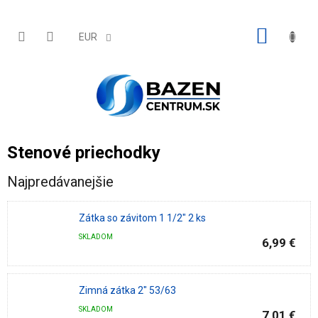
Prejsť
na
obsah
NÁKU
EUR
KOŠÍK
Stenové priechodky
Najpredávanejšie
Zátka so závitom 1 1/2" 2 ks
SKLADOM
6,99 €
Zimná zátka 2" 53/63
SKLADOM
7,01 €