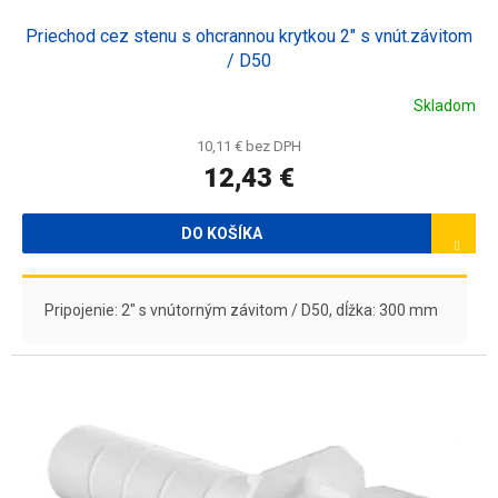
Priechod cez stenu s ohcrannou krytkou 2" s vnút.závitom
/ D50
Skladom
10,11 € bez DPH
12,43 €
DO KOŠÍKA
Pripojenie: 2" s vnútorným závitom / D50, dĺžka: 300 mm