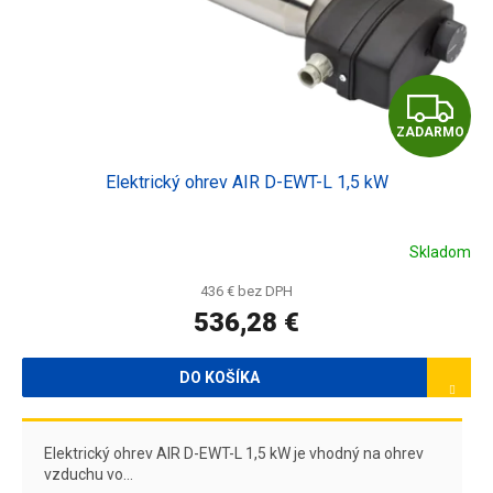
d
u
k
t
Z
o
v
ZADARMO
A
Elektrický ohrev AIR D-EWT-L 1,5 kW
D
A
Skladom
R
436 € bez DPH
536,28 €
M
O
DO KOŠÍKA
Elektrický ohrev AIR D-EWT-L 1,5 kW je vhodný na ohrev
vzduchu vo...