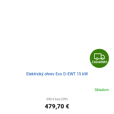
Z
ZADARMO
A
Elektrický ohrev Evo D-EWT 15 kW
D
A
Skladom
R
390 € bez DPH
479,70 €
M