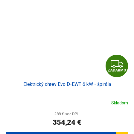
Z
ZADARMO
A
Elektrický ohrev Evo D-EWT 6 kW - špirála
D
A
Skladom
R
288 € bez DPH
354,24 €
M