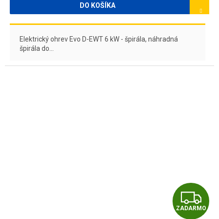
O
DO KOŠÍKA
Elektrický ohrev Evo D-EWT 6 kW - špirála, náhradná
špirála do...
Z
ZADARMO
A