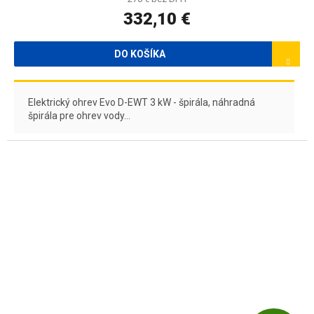
332,10 €
M
O
DO KOŠÍKA
Elektrický ohrev Evo D-EWT 3 kW - špirála, náhradná
špirála pre ohrev vody...