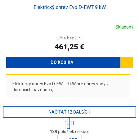
Elektrický ohrev Evo D-EWT 9 kW
D
A
Skladom
R
375 € bez DPH
461,25 €
M
O
DO KOŠÍKA
Elektrický ohrev Evo D-EWT 9 kW pre ohrev vody v
domácich bazénoch,...
NAČÍTAŤ 12 ĎALŠÍCH
S
1
11
t
O
r
129
položiek celkom
v
á