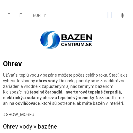
Prejsť
na
obsah
NÁKU
EUR
KOŠÍK
Ohrev
Užívať si teplú vodu v bazéne môžete počas celého roka. Stačí, ak si
vyberiete vhodný
ohrev vody
. Do našej ponuky sme zaradili rôzne
zariadenia vhodné k zapusteným aj nadzemným bazénom.
K dispozícii sú
tepelné čerpadlá, invertorové tepelné čerpadlá,
elektrický a solárny ohrev a tepelné výmenníky
. Nezabudli sme
ani na
odvlhčovače
, ktoré sú potrebné, ak máte bazén v interiéri.
#SHOW_MORE#
Ohrev vody v bazéne