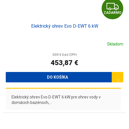
Z
ZADARMO
A
Elektrický ohrev Evo D-EWT 6 kW
D
A
Skladom
R
369 € bez DPH
453,87 €
M
O
DO KOŠÍKA
Elektrický ohrev Evo D-EWT 6 kW pre ohrev vody v
domácich bazénoch,...