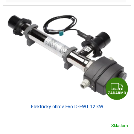
Z
ZADARMO
A
Elektrický ohrev Evo D-EWT 12 kW
D
A
Skladom