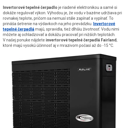
Invertorové tepelné čerpadlo
je riadené elektronikou a samé si
dokáže regulovať výkon. Výhodou je, že vodu v bazéne udržiava pri
rovnakej teplote, pričom sa nemusí stále zapínať a vypínať. To
prináša šetrenie na výdavkoch na jeho prevádzku.
Invertorové
tepelné čerpadlá
majú, spravidla, tiež dlhšiu životnosť. Vodu nimi
môžete aj ochladzovať a dokážu pracovať pri nižších teplotách.
V našej ponuke nájdete
invertorové tepelné čerpadlá Fairland
,
ktoré majú vysokú účinnosť aj v mrazivom počasí až do -15 °C.