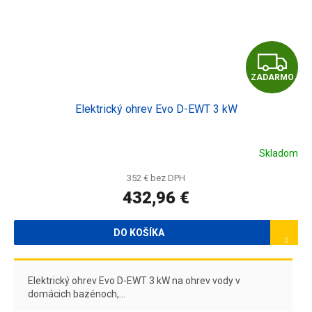
Z
ZADARMO
A
Elektrický ohrev Evo D-EWT 3 kW
D
A
Skladom
R
352 € bez DPH
432,96 €
M
O
DO KOŠÍKA
Elektrický ohrev Evo D-EWT 3 kW na ohrev vody v
domácich bazénoch,...