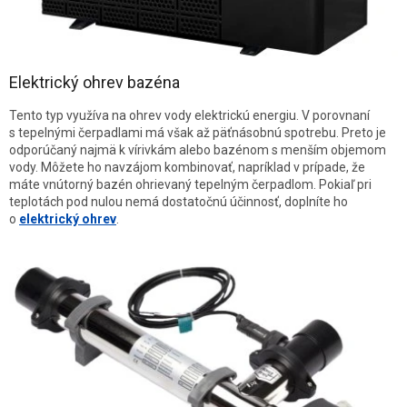
Elektrický ohrev bazéna
Tento typ využíva na ohrev vody elektrickú energiu. V porovnaní
s tepelnými čerpadlami má však až päťnásobnú spotrebu. Preto je
odporúčaný najmä k vírivkám alebo bazénom s menším objemom
vody. Môžete ho navzájom kombinovať, napríklad v prípade, že
máte vnútorný bazén ohrievaný tepelným čerpadlom. Pokiaľ pri
teplotách pod nulou nemá dostatočnú účinnosť, doplníte ho
o
elektrický ohrev
.