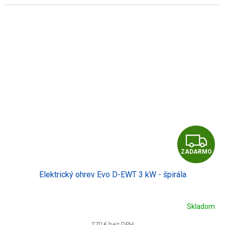
Z
ZADARMO
A
Elektrický ohrev Evo D-EWT 3 kW - špirála
D
A
Skladom
R
270 € bez DPH