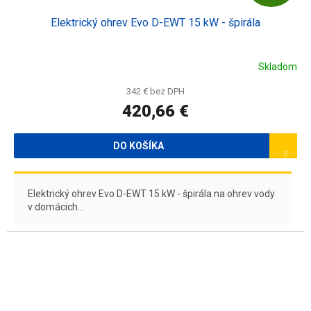
A
Elektrický ohrev Evo D-EWT 15 kW - špirála
D
A
Skladom
R
342 € bez DPH
420,66 €
M
O
DO KOŠÍKA
Elektrický ohrev Evo D-EWT 15 kW - špirála na ohrev vody
v domácich...