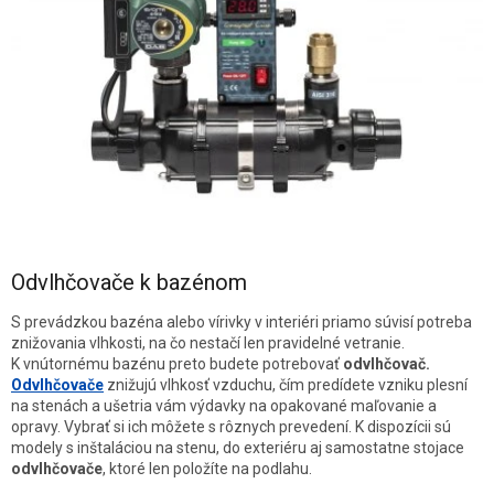
Odvlhčovače k bazénom
S prevádzkou bazéna alebo vírivky v interiéri priamo súvisí potreba
znižovania vlhkosti, na čo nestačí len pravidelné vetranie.
K vnútornému bazénu preto budete potrebovať
odvlhčovač.
Odvlhčovače
znižujú vlhkosť vzduchu, čím predídete vzniku plesní
na stenách a ušetria vám výdavky na opakované maľovanie a
opravy. Vybrať si ich môžete s rôznych prevedení. K dispozícii sú
modely s inštaláciou na stenu, do exteriéru aj samostatne stojace
odvlhčovače
, ktoré len položíte na podlahu.