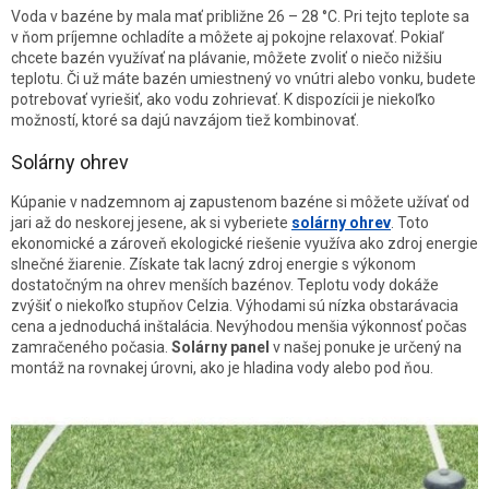
Voda v bazéne by mala mať približne 26 – 28 °C. Pri tejto teplote sa
v ňom príjemne ochladíte a môžete aj pokojne relaxovať. Pokiaľ
chcete bazén využívať na plávanie, môžete zvoliť o niečo nižšiu
teplotu. Či už máte bazén umiestnený vo vnútri alebo vonku, budete
potrebovať vyriešiť, ako vodu zohrievať. K dispozícii je niekoľko
možností, ktoré sa dajú navzájom tiež kombinovať.
Solárny ohrev
Kúpanie v nadzemnom aj zapustenom bazéne si môžete užívať od
jari až do neskorej jesene, ak si vyberiete
solárny ohrev
. Toto
ekonomické a zároveň ekologické riešenie využíva ako zdroj energie
slnečné žiarenie. Získate tak lacný zdroj energie s výkonom
dostatočným na ohrev menších bazénov. Teplotu vody dokáže
zvýšiť o niekoľko stupňov Celzia. Výhodami sú nízka obstarávacia
cena a jednoduchá inštalácia. Nevýhodou menšia výkonnosť počas
zamračeného počasia.
Solárny panel
v našej ponuke je určený na
montáž na rovnakej úrovni, ako je hladina vody alebo pod ňou.