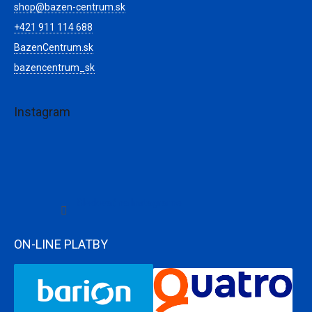
shop
@
bazen-centrum.sk
+421 911 114 688
BazenCentrum.sk
bazencentrum_sk
Instagram
Sledovať na Instagrame
ON-LINE PLATBY