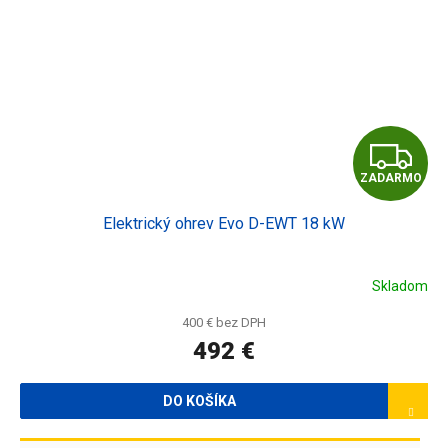
Z
ZADARMO
A
Elektrický ohrev Evo D-EWT 18 kW
D
A
Skladom
R
400 € bez DPH
492 €
M
O
DO KOŠÍKA