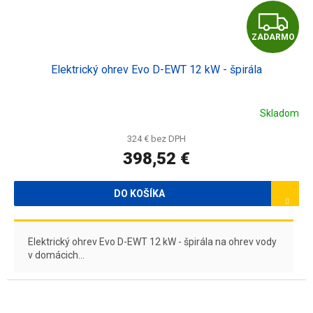
Z
ZADARMO
A
Elektrický ohrev Evo D-EWT 12 kW - špirála
D
A
Skladom
R
324 € bez DPH
398,52 €
M
O
DO KOŠÍKA
Elektrický ohrev Evo D-EWT 12 kW - špirála na ohrev vody
v domácich...