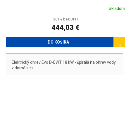
A
Skladom
R
361 € bez DPH
444,03 €
M
O
DO KOŠÍKA
Elektrický ohrev Evo D-EWT 18 kW - špirála na ohrev vody
v domácich...