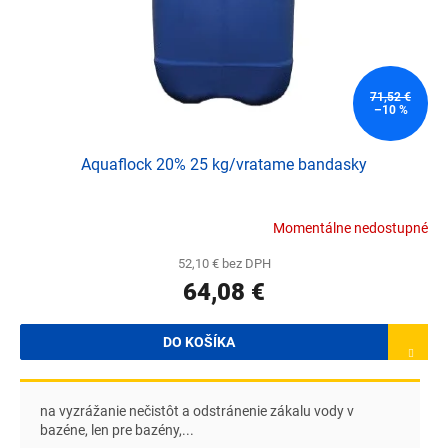
71,52 €
–10 %
Aquaflock 20% 25 kg/vratame bandasky
Momentálne nedostupné
52,10 € bez DPH
64,08 €
DO KOŠÍKA
na vyzrážanie nečistôt a odstránenie zákalu vody v
bazéne, len pre bazény,...