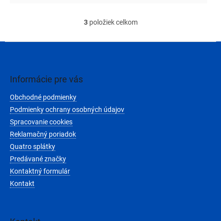
3
položiek celkom
O
v
l
Z
á
á
d
p
a
ä
Informácie pre vás
c
t
i
Obchodné podmienky
i
e
e
Podmienky ochrany osobných údajov
p
r
Spracovanie cookies
v
Reklamačný poriadok
k
Quatro splátky
y
v
Predávané značky
ý
Kontaktný formulár
p
Kontakt
i
s
u