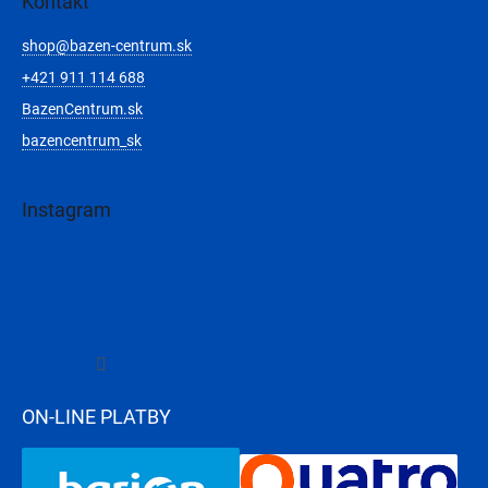
Kontakt
shop
@
bazen-centrum.sk
+421 911 114 688
BazenCentrum.sk
bazencentrum_sk
Instagram
Sledovať na Instagrame
ON-LINE PLATBY