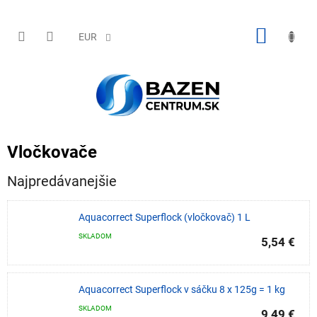
Prejsť
na
obsah
NÁKU
EUR
KOŠÍK
Vločkovače
Najpredávanejšie
Aquacorrect Superflock (vločkovač) 1 L
SKLADOM
5,54 €
Aquacorrect Superflock v sáčku 8 x 125g = 1 kg
SKLADOM
9,49 €