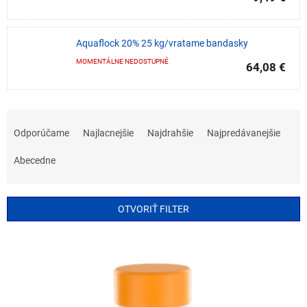
Aquaflock 20% 25 kg/vratame bandasky
MOMENTÁLNE NEDOSTUPNÉ
64,08 €
R
a
Odporúčame
Najlacnejšie
Najdrahšie
Najpredávanejšie
d
e
Abecedne
n
i
e
OTVORIŤ FILTER
p
r
V
o
ý
d
p
u
i
k
s