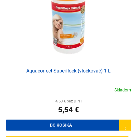
t
p
o
r
v
o
d
u
k
t
o
v
Aquacorrect Superflock (vločkovač) 1 L
Skladom
4,50 € bez DPH
5,54 €
DO KOŠÍKA