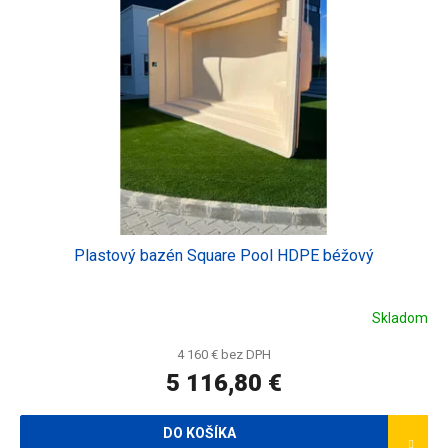
k
s
t
p
o
r
v
o
d
u
k
t
o
v
Plastový bazén Square Pool HDPE béžový
Skladom
4 160 € bez DPH
5 116,80 €
DO KOŠÍKA