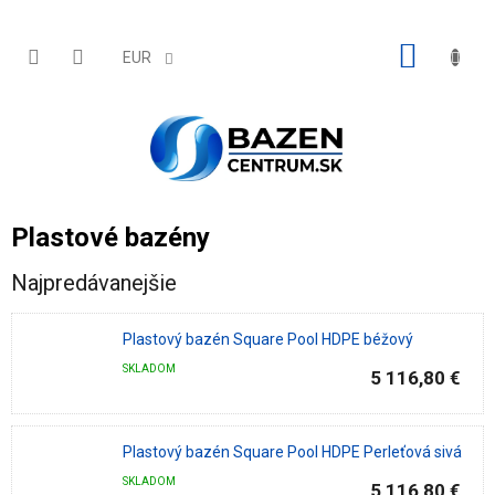
Prejsť
na
obsah
NÁKU
EUR
KOŠÍK
Plastové bazény
Najpredávanejšie
Plastový bazén Square Pool HDPE béžový
SKLADOM
5 116,80 €
Plastový bazén Square Pool HDPE Perleťová sivá
SKLADOM
5 116,80 €