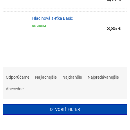
Hladinová sieťka Basic
SKLADOM
3,85 €
R
a
Odporúčame
Najlacnejšie
Najdrahšie
Najpredávanejšie
d
e
Abecedne
n
i
e
OTVORIŤ FILTER
p
r
V
o
ý