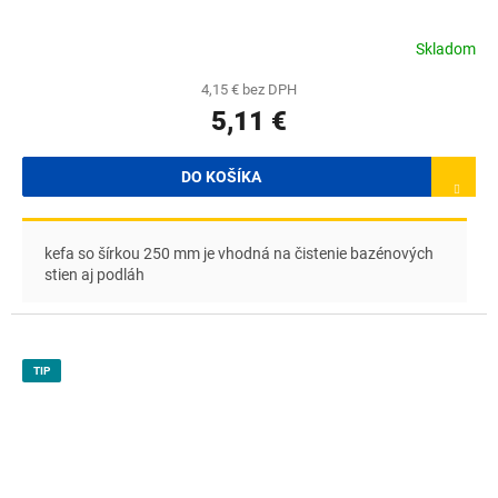
Skladom
4,15 € bez DPH
5,11 €
DO KOŠÍKA
kefa so šírkou 250 mm je vhodná na čistenie bazénových
stien aj podláh
TIP