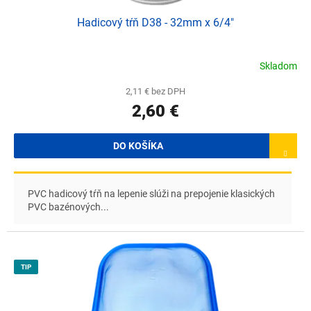
Hadicový tŕň D38 - 32mm x 6/4"
Skladom
2,11 € bez DPH
2,60 €
DO KOŠÍKA
PVC hadicový tŕň na lepenie slúži na prepojenie klasických
PVC bazénových...
TIP