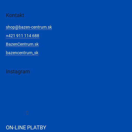
Kontakt
shop
@
bazen-centrum.sk
+421 911 114 688
BazenCentrum.sk
bazencentrum_sk
Instagram
Sledovať na Instagrame
ON-LINE PLATBY