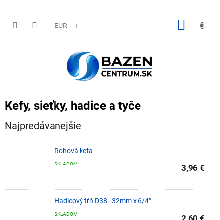
Prejsť
na
obsah
NÁKU
EUR
KOŠÍK
Kefy, sieťky, hadice a tyče
Najpredávanejšie
Rohová kefa
SKLADOM
3,96 €
Hadicový tŕň D38 - 32mm x 6/4"
SKLADOM
2,60 €