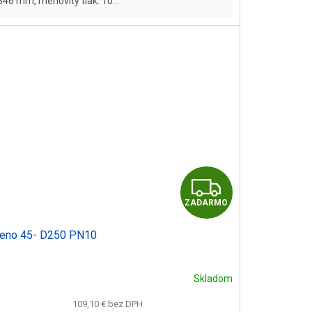
346 mm, menovitý tlak: 10...
Z
ZADARMO
A
leno 45- D250 PN10
D
A
Skladom
R
109,10 € bez DPH