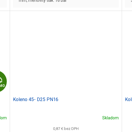
mm, menovitý tlak: 16 bar
Z
MO
A
Koleno 45- D25 PN16
Ko
D
A
dom
Skladom
R
0,87 € bez DPH