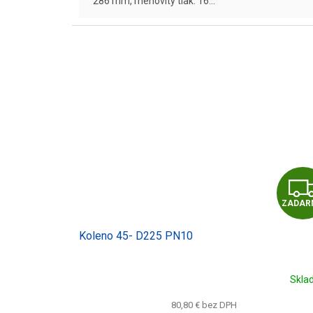
286 mm, menovitý tlak: 16...
ZADAR
Koleno 45- D225 PN10
Skla
80,80 € bez DPH