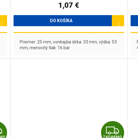
1,07 €
M
O
DO KOŠÍKA
Priemer: 25 mm, vonkajšia šírka: 33 mm, výška: 53
mm, menovitý tlak: 16 bar
Z
Z
MO
ZADARMO