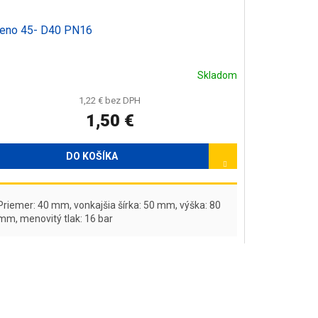
eno 45- D40 PN16
Skladom
1,22 € bez DPH
1,50 €
DO KOŠÍKA
Priemer: 40 mm, vonkajšia šírka: 50 mm, výška: 80
mm, menovitý tlak: 16 bar