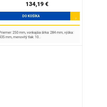
134,19 €
M
O
DO KOŠÍKA
Priemer: 250 mm, vonkajšia šírka: 284 mm, výška:
435 mm, menovitý tlak: 10...