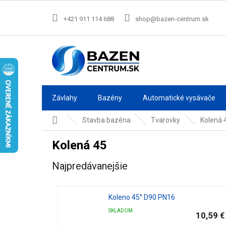
Prejsť
na
+421 911 114 688
shop@bazen-centrum.sk
obsah
Závlahy
Bazény
Automatické vysávače
Domov
Stavba bazéna
Tvarovky
Kolená 
Kolená 45
Najpredávanejšie
Koleno 45° D90 PN16
SKLADOM
10,59 €