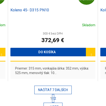
A
A
Koleno 45- D315 PN10
Kol
D
D
A
A
dom
Skladom
R
R
303 € bez DPH
372,69 €
M
M
O
O
DO KOŠÍKA
Priemer: 315 mm, vonkajšia šírka: 352 mm, výška:
525 mm, menovitý tlak: 10...
NAČÍTAŤ 7 ĎALŠÍCH
S
1
2
t
O
r
v