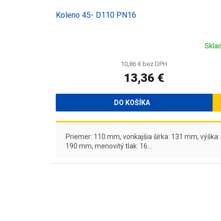
o
v
Koleno 45- D110 PN16
Skla
10,86 € bez DPH
13,36 €
DO KOŠÍKA
Priemer: 110 mm, vonkajšia šírka: 131 mm, výška:
190 mm, menovitý tlak: 16...