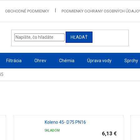
OBCHODNÉ PODMIENKY
PODMIENKY OCHRANY OSOBNÝCH ÚDAJO
HĽADAŤ
Filtrácia
Ohrev
Chémia
Úprava vody
Sprchy
45
Koleno 45- D75 PN16
SKLADOM
6,13 €