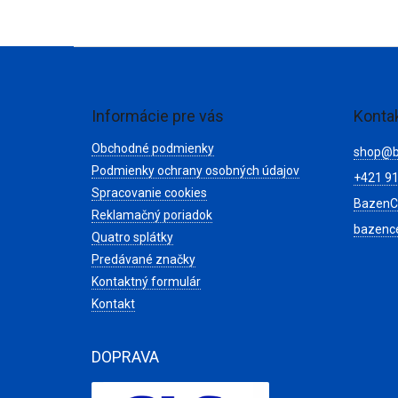
Z
á
p
ä
Informácie pre vás
Konta
t
Obchodné podmienky
i
shop
@
e
Podmienky ochrany osobných údajov
+421 91
Spracovanie cookies
BazenC
Reklamačný poriadok
bazenc
Quatro splátky
Predávané značky
Kontaktný formulár
Kontakt
DOPRAVA