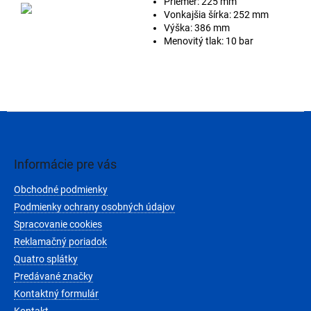
Priemer: 225 mm
Vonkajšia šírka: 252 mm
Výška: 386 mm
Menovitý tlak: 10 bar
Z
á
p
ä
Informácie pre vás
t
Obchodné podmienky
i
e
Podmienky ochrany osobných údajov
Spracovanie cookies
Reklamačný poriadok
Quatro splátky
Predávané značky
Kontaktný formulár