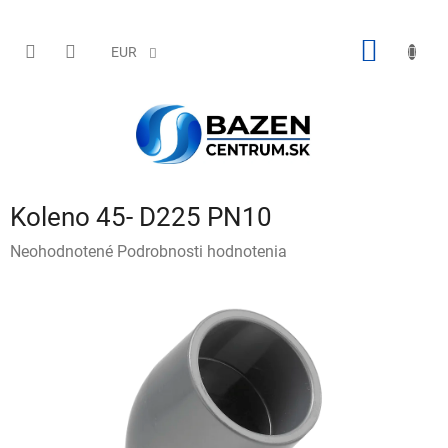
Prejsť
na
obsah
NÁKU
EUR
KOŠÍK
Koleno 45- D225 PN10
Priemerné
Neohodnotené
Podrobnosti hodnotenia
hodnotenie
produktu
je
0,0
z
5
hviezdičiek.