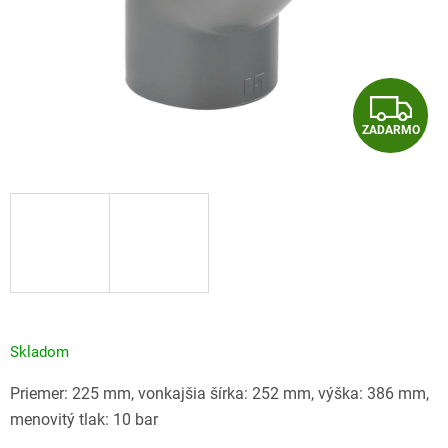
Z
ZADARMO
A
D
A
R
M
O
Skladom
Priemer: 225 mm, vonkajšia šírka: 252 mm, výška: 386 mm,
menovitý tlak: 10 bar