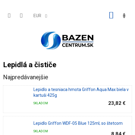
Prejsť
na
obsah
NÁKU
EUR
KOŠÍK
Lepidlá a čističe
Najpredávanejšie
Lepidlo a tesniaca hmota Griffon Aqua Max biela v
kartuši 425g
23,82 €
SKLADOM
Lepidlo Griffon WDF-05 Blue 125ml; so štetcom
SKLADOM
8,84 €