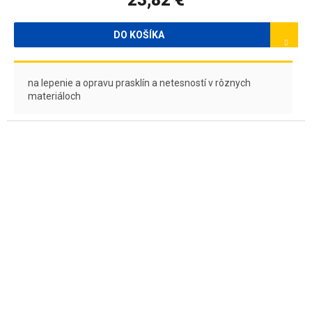
23,82 €
5,0
z
DO KOŠÍKA
5
hviezdičiek.
na lepenie a opravu prasklín a netesností v rôznych
materiáloch