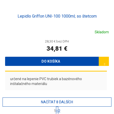
Lepidlo Griffon UNI-100 1000ml; so štetcom
Skladom
28,30 € bez DPH
34,81 €
DO KOŠÍKA
určené na lepenie PVC trubiek a bazénového
inštalačného materiálu
NAČÍTAŤ 8 ĎALŠÍCH
S
1
2
t