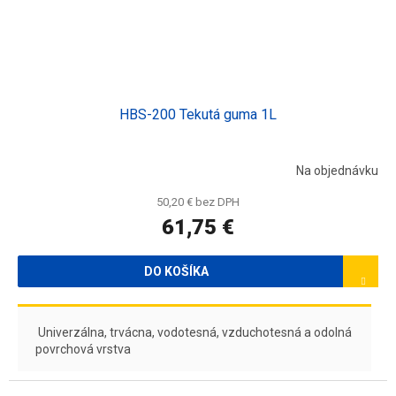
HBS-200 Tekutá guma 1L
Na objednávku
50,20 € bez DPH
61,75 €
DO KOŠÍKA
Univerzálna, trvácna, vodotesná, vzduchotesná a odolná
povrchová vrstva