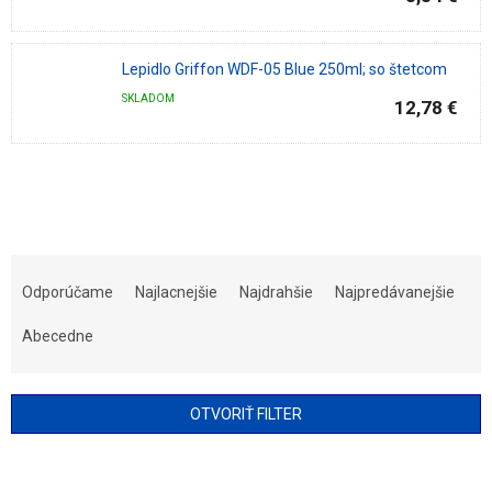
Lepidlo Griffon WDF-05 Blue 250ml; so štetcom
SKLADOM
12,78 €
R
a
Odporúčame
Najlacnejšie
Najdrahšie
Najpredávanejšie
d
e
Abecedne
n
i
e
OTVORIŤ FILTER
p
r
V
o
ý