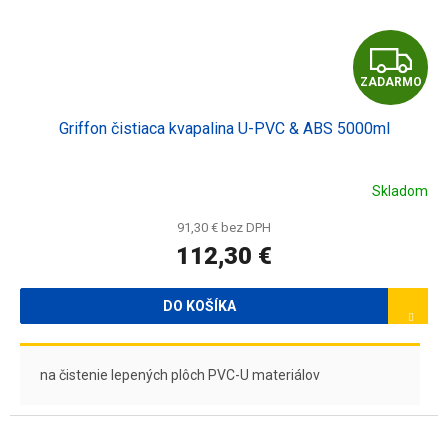
Z
ZADARMO
A
Griffon čistiaca kvapalina U-PVC & ABS 5000ml
D
A
Skladom
R
91,30 € bez DPH
112,30 €
M
O
DO KOŠÍKA
na čistenie lepených plôch PVC-U materiálov