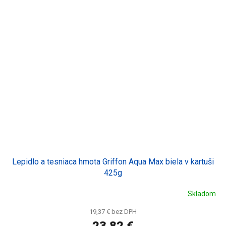
Lepidlo a tesniaca hmota Griffon Aqua Max biela v kartuši
425g
Skladom
Priemerné
hodnotenie
19,37 € bez DPH
produktu
je