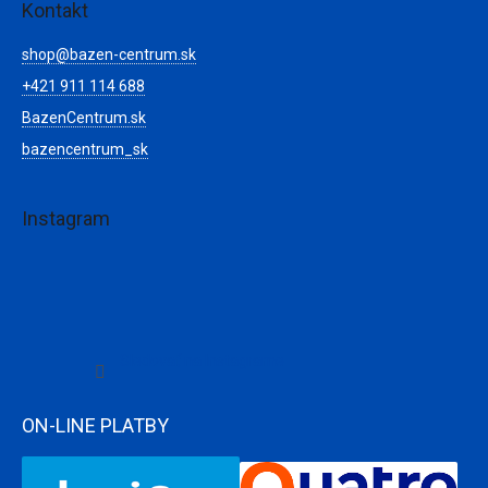
Kontakt
shop
@
bazen-centrum.sk
+421 911 114 688
BazenCentrum.sk
bazencentrum_sk
Instagram
Sledovať na Instagrame
ON-LINE PLATBY