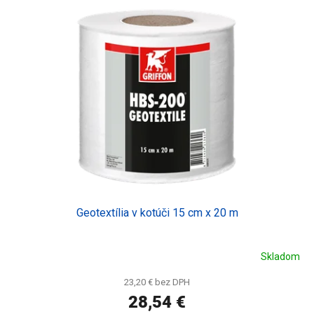
d
p
u
i
k
s
t
p
o
r
v
o
d
u
k
t
o
v
Geotextília v kotúči 15 cm x 20 m
Skladom
23,20 € bez DPH
28,54 €