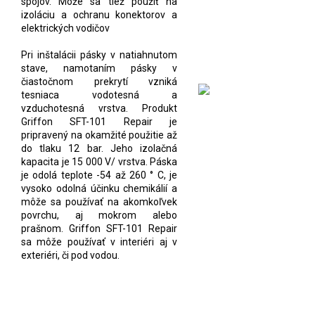
spojov. Môže sa tiež použiť na
izoláciu a ochranu konektorov a
elektrických vodičov
Pri inštalácii pásky v natiahnutom
stave, namotaním pásky v
čiastočnom prekrytí vzniká
tesniaca vodotesná a
vzduchotesná vrstva. Produkt
Griffon SFT-101 Repair je
pripravený na okamžité použitie až
do tlaku 12 bar. Jeho izolačná
kapacita je 15 000 V/ vrstva. Páska
je odolá teplote -54 až 260 ° C, je
vysoko odolná účinku chemikálií a
môže sa používať na akomkoľvek
povrchu, aj mokrom alebo
prašnom. Griffon SFT-101 Repair
sa môže používať v interiéri aj v
exteriéri, či pod vodou.