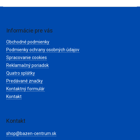
Z
á
p
ä
Informácie pre vás
t
Obchodné podmienky
i
e
Podmienky ochrany osobných údajov
Spracovanie cookies
Reklamačný poriadok
Quatro splátky
Predávané značky
Kontaktný formulár
Kontakt
Kontakt
shop
@
bazen-centrum.sk