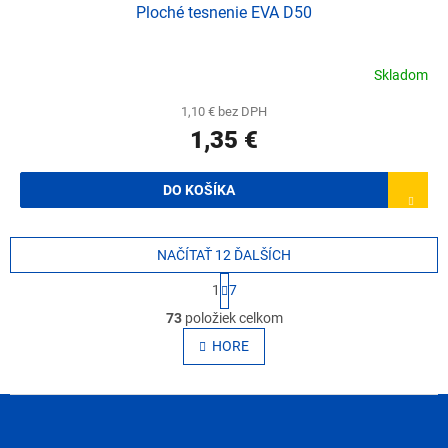
Ploché tesnenie EVA D50
Skladom
1,10 € bez DPH
1,35 €
DO KOŠÍKA
NAČÍTAŤ 12 ĎALŠÍCH
S
1
7
t
O
r
73
položiek celkom
v
á
l
HORE
n
á
k
o
d
v
Z
a
a
c
á
n
i
p