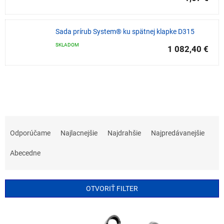
Sada prírub System® ku spätnej klapke D315
SKLADOM
1 082,40 €
R
a
Odporúčame
Najlacnejšie
Najdrahšie
Najpredávanejšie
d
e
Abecedne
n
i
e
OTVORIŤ FILTER
p
r
V
o
ý