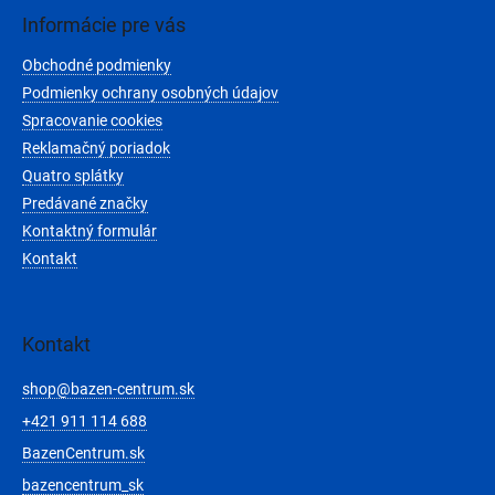
i
e
ä
e
Informácie pre vás
p
t
r
Obchodné podmienky
i
v
e
Podmienky ochrany osobných údajov
k
y
Spracovanie cookies
v
Reklamačný poriadok
ý
Quatro splátky
p
i
Predávané značky
s
Kontaktný formulár
u
Kontakt
Kontakt
shop
@
bazen-centrum.sk
+421 911 114 688
BazenCentrum.sk
bazencentrum_sk