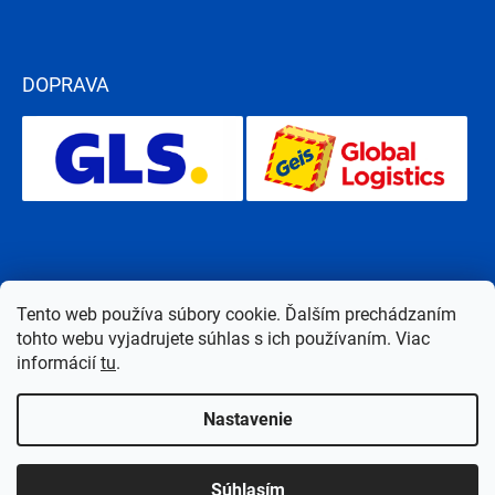
DOPRAVA
Tento web používa súbory cookie. Ďalším prechádzaním
tohto webu vyjadrujete súhlas s ich používaním. Viac
informácií
tu
.
Nastavenie
Copyright 2026
Bazen-Centrum.sk
. Všetky práva vyhradené.
Upraviť
Súhlasím
nastavenie cookies