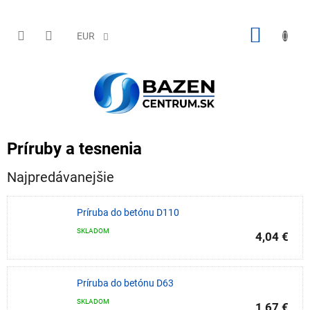
Prejsť
na
obsah
NÁKU
EUR
KOŠÍK
Príruby a tesnenia
Najpredávanejšie
Príruba do betónu D110
SKLADOM
4,04 €
Príruba do betónu D63
SKLADOM
1,67 €