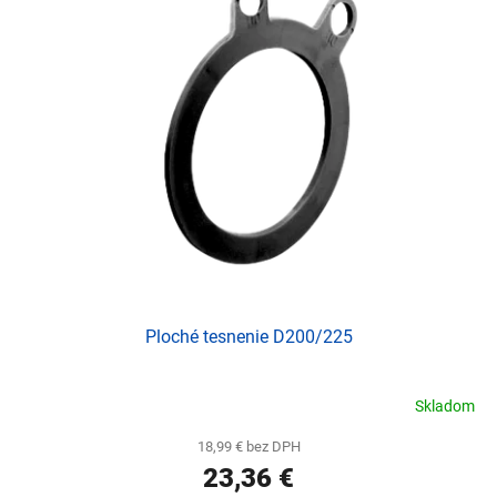
d
p
u
i
k
s
t
p
o
r
v
o
d
u
k
t
o
v
Ploché tesnenie D200/225
Skladom
18,99 € bez DPH
23,36 €