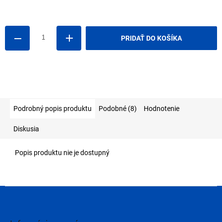
Jednotková
cena:
PRIDAŤ DO KOŠÍKA
Podrobný popis produktu
Podobné (8)
Hodnotenie
Diskusia
Popis produktu nie je dostupný
Z
á
p