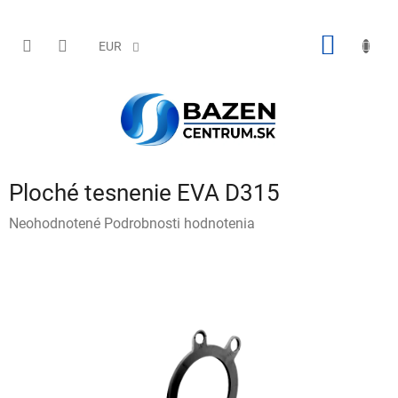
Prejsť
na
obsah
NÁKU
EUR
KOŠÍK
Ploché tesnenie EVA D315
Priemerné
Neohodnotené
Podrobnosti hodnotenia
hodnotenie
produktu
je
0,0
z
5
hviezdičiek.