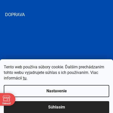
DOPRAVA
Tento web používa súbory cookie. Ďalším prechádzaním
tohto webu vyjadrujete súhlas s ich používaním. Viac
informácií
tu
.
Nastavenie
Copyright 2026
Bazen-Centrum.sk
. Všetky práva vyhradené.
Upraviť
Zobraziť
Súhlasím
nastavenie cookies