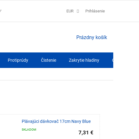
OV
SPRACOVANIE COOKIES
EUR
REKLAMAČNÝ PORIADOK
Prihlásenie
QUA
NÁKUPNÝ
Prázdny košík
KOŠÍK
Protiprúdy
Čistenie
Zakrytie hladiny
Osvetlenie
Plávajúci dávkovač 17cm Navy Blue
SKLADOM
7,31 €