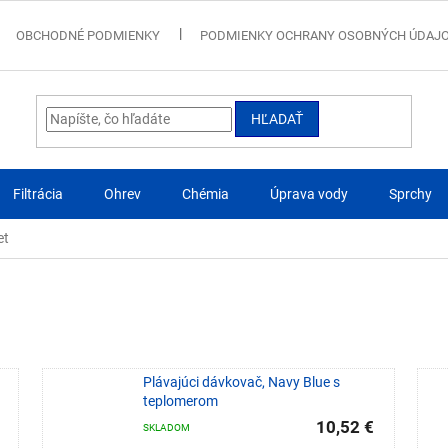
OBCHODNÉ PODMIENKY
PODMIENKY OCHRANY OSOBNÝCH ÚDAJ
HĽADAŤ
Filtrácia
Ohrev
Chémia
Úprava vody
Sprchy
et
Plávajúci dávkovač, Navy Blue s
teplomerom
10,52 €
SKLADOM