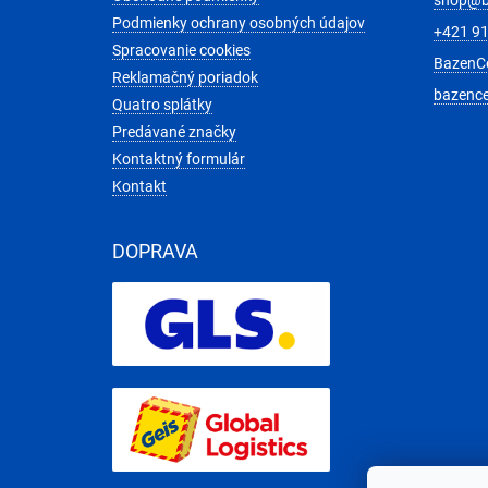
i
shop
@
e
Podmienky ochrany osobných údajov
+421 91
Spracovanie cookies
BazenC
Reklamačný poriadok
bazenc
Quatro splátky
Predávané značky
Kontaktný formulár
Kontakt
DOPRAVA