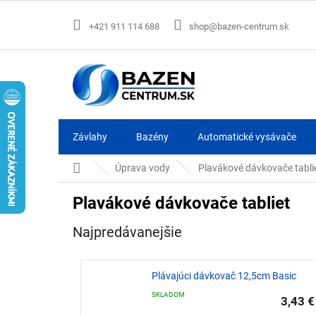
Prejsť
na
+421 911 114 688
shop@bazen-centrum.sk
obsah
Závlahy
Bazény
Automatické vysávače
Domov
Úprava vody
Plavákové dávkovače tabli
Plavákové dávkovače tabliet
Najpredávanejšie
Plávajúci dávkovač 12,5cm Basic
SKLADOM
3,43 €