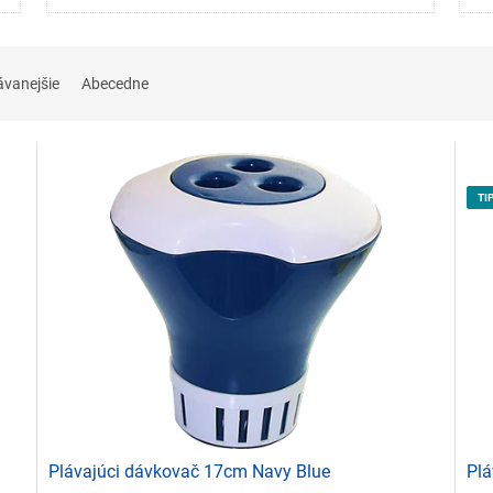
ávanejšie
Abecedne
TI
Plávajúci dávkovač 17cm Navy Blue
Plá