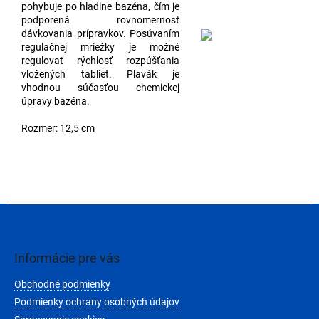
pohybuje po hladine bazéna, čím je
podporená rovnomernosť
dávkovania prípravkov. Posúvaním
regulačnej mriežky je možné
regulovať rýchlosť rozpúšťania
vložených tabliet. Plavák je
vhodnou súčasťou chemickej
úpravy bazéna.
Rozmer: 12,5 cm
Z
á
p
ä
Informácie pre vás
t
Obchodné podmienky
i
e
Podmienky ochrany osobných údajov