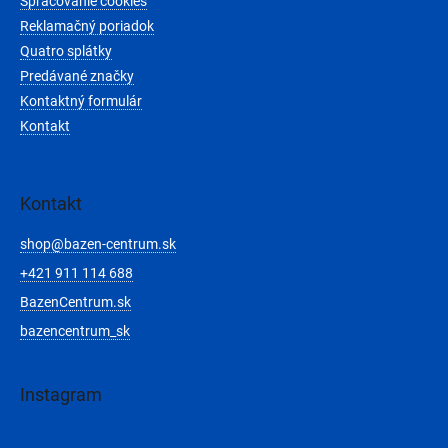
Spracovanie cookies
Reklamačný poriadok
Quatro splátky
Predávané značky
Kontaktný formulár
Kontakt
Kontakt
shop
@
bazen-centrum.sk
+421 911 114 688
BazenCentrum.sk
bazencentrum_sk
Instagram