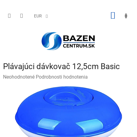
Prejsť
na
obsah
NÁKU
EUR
KOŠÍK
Plávajúci dávkovač 12,5cm Basic
Priemerné
Neohodnotené
Podrobnosti hodnotenia
hodnotenie
produktu
je
0,0
z
5
hviezdičiek.