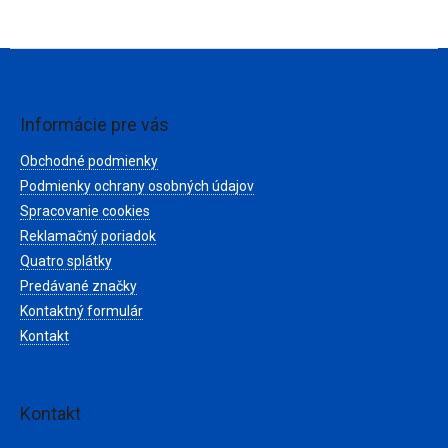
Z
á
p
ä
Informácie pre vás
t
Obchodné podmienky
i
e
Podmienky ochrany osobných údajov
Spracovanie cookies
Reklamačný poriadok
Quatro splátky
Predávané značky
Kontaktný formulár
Kontakt
Kontakt