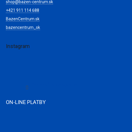
shop
@
bazen-centrum.sk
+421 911 114 688
BazenCentrum.sk
bazencentrum_sk
Instagram
Sledovať na Instagrame
ON-LINE PLATBY