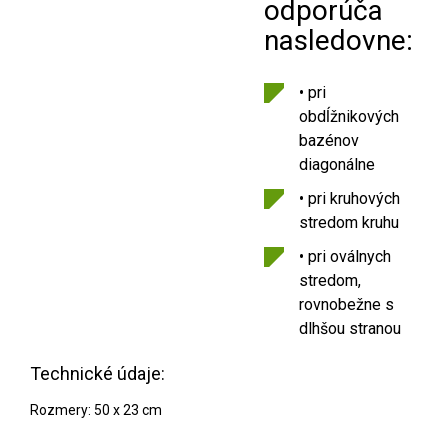
odporúča
nasledovne:
• pri
obdĺžnikových
bazénov
diagonálne
• pri kruhových
stredom kruhu
• pri oválnych
stredom,
rovnobežne s
dlhšou stranou
Technické údaje:
Rozmery: 50 x 23 cm