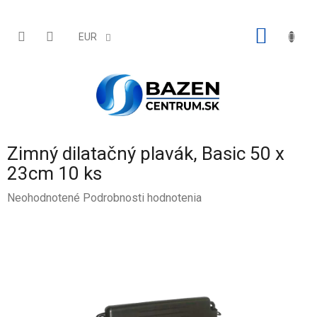
Prejsť
na
obsah
NÁKU
EUR
KOŠÍK
Zimný dilatačný plavák, Basic 50 x
23cm 10 ks
Priemerné
Neohodnotené
Podrobnosti hodnotenia
hodnotenie
produktu
je
0,0
z
5
hviezdičiek.