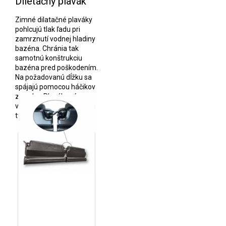
Diletačný plavák
Zimné dilatačné plaváky
pohlcujú tlak ľadu pri
zamrznutí vodnej hladiny
bazéna. Chránia tak
samotnú konštrukciu
bazéna pred poškodením.
Na požadovanú dĺžku sa
spájajú pomocou háčikov
za seba. Plaváky sú
vhodné pre všetky typy aj
tvary bazénov.