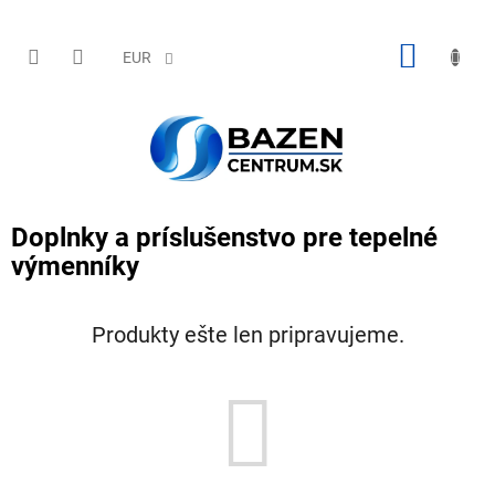
Prejsť
na
obsah
NÁKU
EUR
KOŠÍK
Doplnky a príslušenstvo pre tepelné
výmenníky
Produkty ešte len pripravujeme.