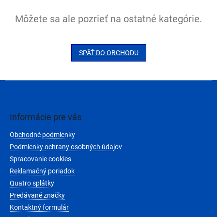
Môžete sa ale pozrieť na ostatné kategórie.
SPÄŤ DO OBCHODU
Z
á
p
ä
Informácie pre vás
t
Obchodné podmienky
i
e
Podmienky ochrany osobných údajov
Spracovanie cookies
Reklamačný poriadok
Quatro splátky
Predávané značky
Kontaktný formulár