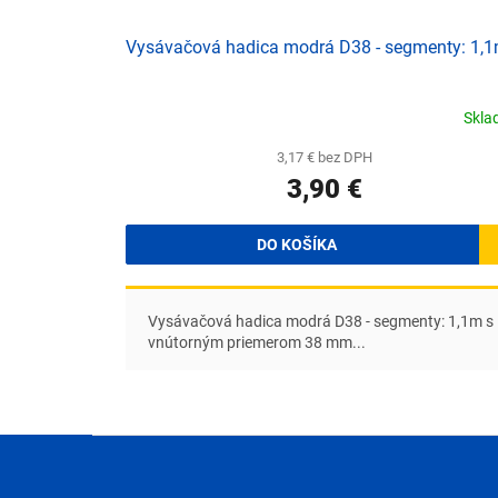
Vysávačová hadica modrá D38 - segmenty: 1,
Skl
3,17 € bez DPH
3,90 €
DO KOŠÍKA
Vysávačová hadica modrá D38 - segmenty: 1,1m s
vnútorným priemerom 38 mm...
Z
á
p