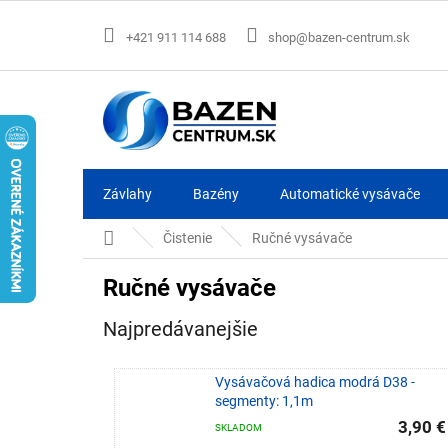
Prejsť
na
+421 911 114 688
shop@bazen-centrum.sk
obsah
Závlahy
Bazény
Automatické vysávače
Domov
Čistenie
Ručné vysávače
Ručné vysávače
Najpredávanejšie
Vysávačová hadica modrá D38 -
segmenty: 1,1m
3,90 €
SKLADOM