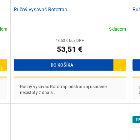
Ručný vysávač Rototrap
Ruč
adom
Skladom
43,50 € bez DPH
53,51 €
DO KOŠÍKA
Ručný vysávač Rototrap odstráni aj usadené
nečistoty z dna a...
TI