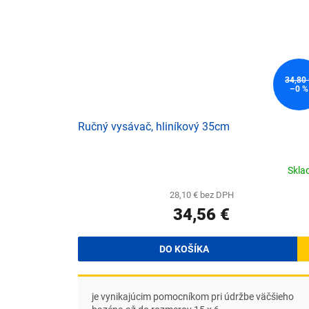
34,80
–0 %
Ručný vysávač, hliníkový 35cm
Skl
28,10 € bez DPH
34,56 €
DO KOŠÍKA
je vynikajúcim pomocníkom pri údržbe väčšieho