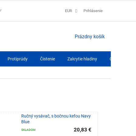
OV
SPRACOVANIE COOKIES
EUR
REKLAMAČNÝ PORIADOK
Prihlásenie
QUA
NÁKUPNÝ
Prázdny košík
KOŠÍK
Protiprúdy
Čistenie
Zakrytie hladiny
Osvetlenie
Ručný vysávač, s bočnou kefou Navy
Blue
20,83 €
SKLADOM