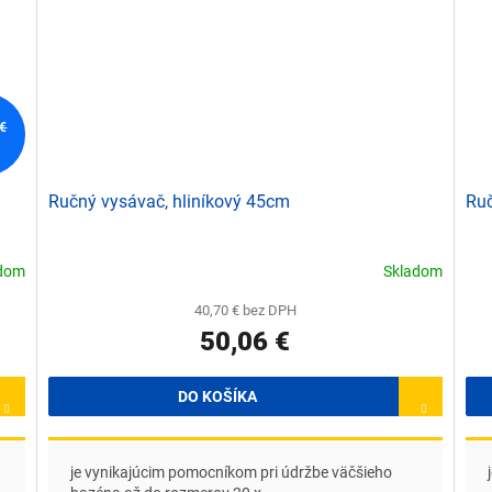
 €
Ručný vysávač, hliníkový 45cm
Ruč
adom
Skladom
40,70 € bez DPH
50,06 €
DO KOŠÍKA
je vynikajúcim pomocníkom pri údržbe väčšieho