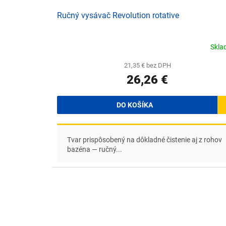
o
v
Ručný vysávač Revolution rotative
Skl
21,35 € bez DPH
26,26 €
DO KOŠÍKA
Tvar prispôsobený na dôkladné čistenie aj z rohov
bazéna — ručný...