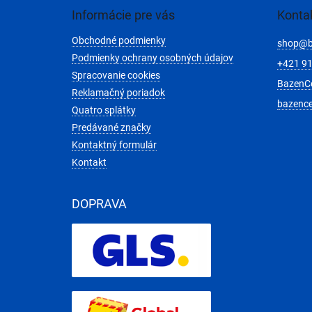
ä
Informácie pre vás
Konta
t
Obchodné podmienky
i
shop
@
e
Podmienky ochrany osobných údajov
+421 91
Spracovanie cookies
BazenC
Reklamačný poriadok
bazenc
Quatro splátky
Predávané značky
Kontaktný formulár
Kontakt
DOPRAVA