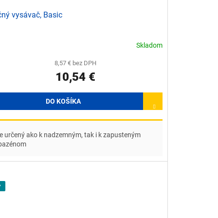
ný vysávač, Basic
Skladom
8,57 € bez DPH
10,54 €
DO KOŠÍKA
je určený ako k nadzemným, tak i k zapusteným
bazénom
P