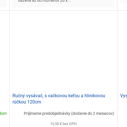
bazéna až do rozmerov 20 x...
Ručný vysávač, s vačkovou kefou a hliníkovou
Vys
rúčkou 120cm
adom
Prijímame predobjednávky (dodanie do 2 mesiacov)
10,50 € bez DPH