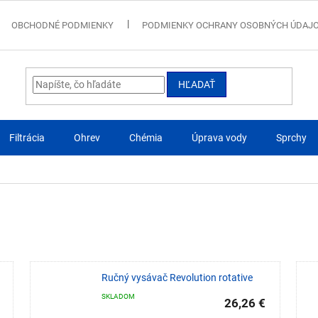
OBCHODNÉ PODMIENKY
PODMIENKY OCHRANY OSOBNÝCH ÚDAJ
HĽADAŤ
Filtrácia
Ohrev
Chémia
Úprava vody
Sprchy
Ručný vysávač Revolution rotative
SKLADOM
26,26 €