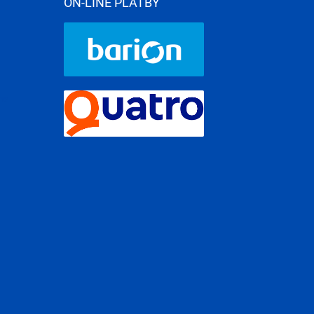
ON-LINE PLATBY
me