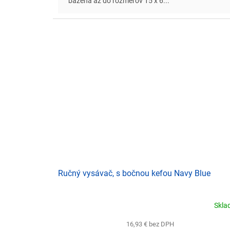
bazéna až do rozmerov 15 x 6...
Ručný vysávač, s bočnou kefou Navy Blue
Skl
16,93 € bez DPH