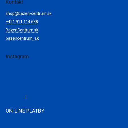
Kontakt
shop
@
bazen-centrum.sk
+421 911 114 688
BazenCentrum.sk
bazencentrum_sk
Instagram
Sledovať na Instagrame
ON-LINE PLATBY