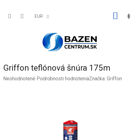
Prejsť
na
obsah
NÁKU
EUR
KOŠÍK
Griffon teflónová šnúra 175m
Priemerné
Neohodnotené
Podrobnosti hodnotenia
Značka:
Griffon
hodnotenie
produktu
je
0,0
z
5
hviezdičiek.