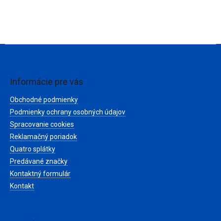
Z
á
p
ä
Informácie pre vás
t
Obchodné podmienky
i
e
Podmienky ochrany osobných údajov
Spracovanie cookies
Reklamačný poriadok
Quatro splátky
Predávané značky
Kontaktný formulár
Kontakt