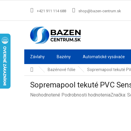
Prejsť
na
+421 911 114 688
shop@bazen-centrum.sk
obsah
Závlahy
Bazény
Automatické vysávače
Domov
Bazénové fólie
Sopremapool tekuté PVC
Sopremapool tekuté PVC Sensi
Priemerné
Neohodnotené
Podrobnosti hodnotenia
Značka:
S
hodnotenie
produktu
je
0,0
z