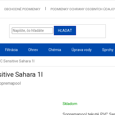
OBCHODNÉ PODMIENKY
PODMIENKY OCHRANY OSOBNÝCH ÚDAJO
HĽADAŤ
Filtrácia
Ohrev
Chémia
Úprava vody
Sprchy
 Sensitive Sahara 1l
tive Sahara 1l
opremapool
Skladom
Sopremapool tekuté PVC Sens