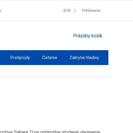
V
SPRACOVANIE COOKIES
EUR
REKLAMAČNÝ PORIADOK
Prihlásenie
QUAT
NÁKUPNÝ
Prázdny košík
KOŠÍK
Protiprúdy
Čistenie
Zakrytie hladiny
Osvetlenie
itive Sahara 1l na optimálne studené utesnenie