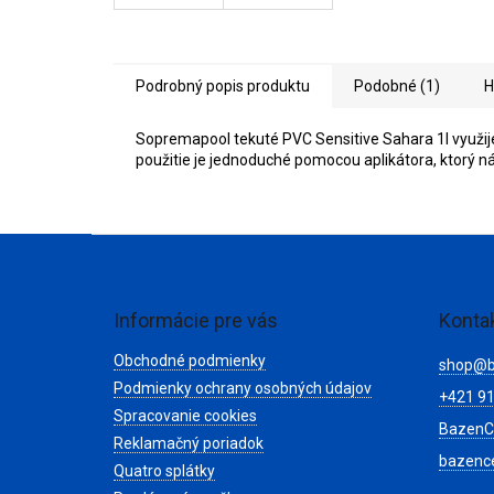
Podrobný popis produktu
Podobné (1)
H
Sopremapool tekuté PVC Sensitive Sahara 1l využi
použitie je jednoduché pomocou aplikátora, ktorý n
Z
á
p
ä
Informácie pre vás
Konta
t
Obchodné podmienky
i
shop
@
e
Podmienky ochrany osobných údajov
+421 91
Spracovanie cookies
BazenC
Reklamačný poriadok
bazenc
Quatro splátky