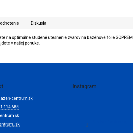
odnotenie
Diskusia
jete na optimálne studené utesnenie zvarov na bazénové fólie SOPRE
ájdete v našej ponuke.
kt
Instagram
bazen-centrum.sk
1 114 688
entrum.sk
Sledovať na Instagr
entrum_sk