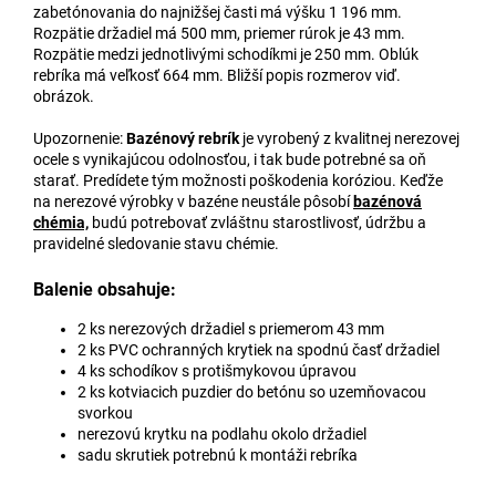
zabetónovania do najnižšej časti má výšku 1 196 mm.
Rozpätie držadiel má 500 mm, priemer rúrok je 43 mm.
Rozpätie medzi jednotlivými schodíkmi je 250 mm. Oblúk
rebríka má veľkosť 664 mm. Bližší popis rozmerov viď.
obrázok.
Upozornenie:
Bazénový rebrík
je vyrobený z kvalitnej nerezovej
ocele s vynikajúcou odolnosťou, i tak bude potrebné sa oň
starať. Predídete tým možnosti poškodenia koróziou. Keďže
na nerezové výrobky v bazéne neustále pôsobí
bazénová
chémia,
budú potrebovať zvláštnu starostlivosť, údržbu a
pravidelné sledovanie stavu chémie.
Balenie obsahuje:
2 ks nerezových držadiel s priemerom 43 mm
2 ks PVC ochranných krytiek na spodnú časť držadiel
4 ks schodíkov s protišmykovou úpravou
2 ks kotviacich puzdier do betónu so uzemňovacou
svorkou
nerezovú krytku na podlahu okolo držadiel
sadu skrutiek potrebnú k montáži rebríka