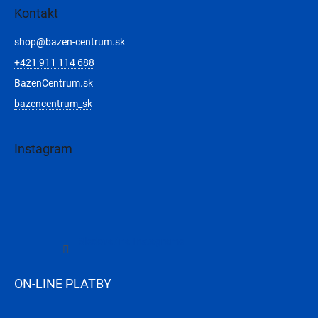
Kontakt
shop
@
bazen-centrum.sk
+421 911 114 688
BazenCentrum.sk
bazencentrum_sk
Instagram
Sledovať na Instagrame
ON-LINE PLATBY