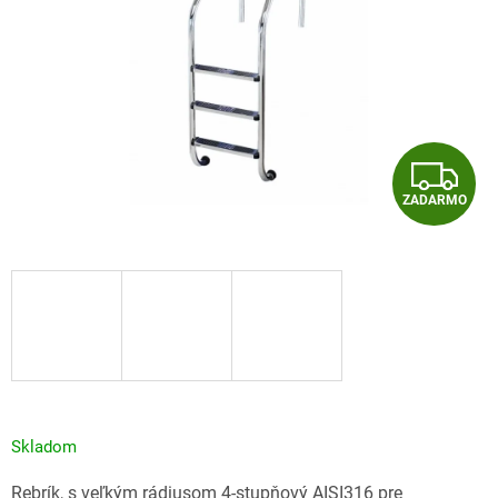
Z
ZADARMO
A
D
A
R
M
O
Skladom
Rebrík, s veľkým rádiusom 4-stupňový AISI316 pre