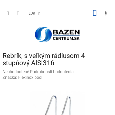
Prejsť
na
obsah
NÁKU
EUR
KOŠÍK
Rebrík, s veľkým rádiusom 4-
stupňový AISI316
Priemerné
Neohodnotené
Podrobnosti hodnotenia
hodnotenie
Značka:
Flexinox pool
produktu
je
0,0
z
5
hviezdičiek.