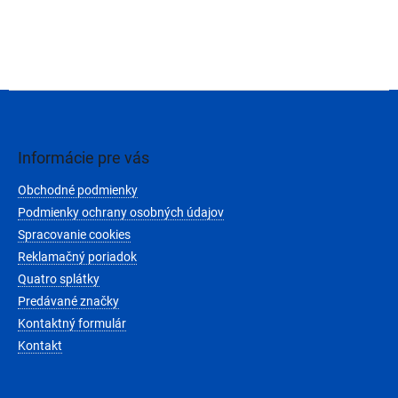
Z
á
p
ä
Informácie pre vás
t
Obchodné podmienky
i
e
Podmienky ochrany osobných údajov
Spracovanie cookies
Reklamačný poriadok
Quatro splátky
Predávané značky
Kontaktný formulár
Kontakt