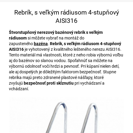
Rebrík, s veľkým rádiusom 4-stupňový
AISI316
Štvorstupňový nerezový bazénový rebrík s veľkým
rádiusom
si môžete vybrať na montáž do
zapusteného
bazéna
.
Rebrík, s veľkým rádiusom 4-stupňový
AISI316
je vyhotovený z kvalitného lešteného nerezu AISI316.
Tento materiál má vlastnosti, ktoré z neho robia výbornú voľbu
aj do bazénov so slanou vodou. Spoľahnúť sa môžete na
výbornú odolnosť voči hrdzi a pevnosť. Pri kúpaní nielen detí,
ale aj dospelých je dôležitým faktorom bezpečnosť. Stupne
rebríka majú preto zdrsnené plastové nášľapy, ktoré
zvyšujú
bezpečnosť proti skĺznutiu
pri vychádzaní a
vchádzaní.