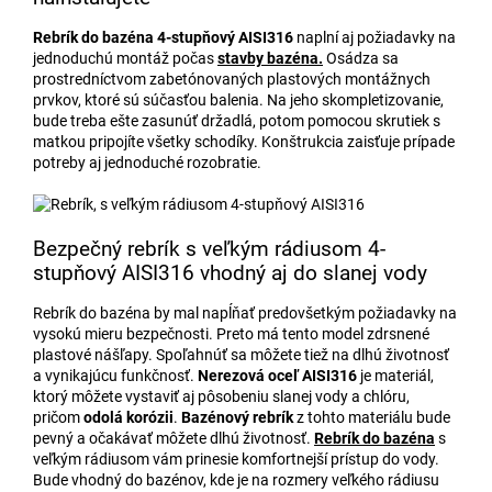
Rebrík do bazéna 4-stupňový AISI316
naplní aj požiadavky na
jednoduchú montáž počas
stavby bazéna.
Osádza sa
prostredníctvom zabetónovaných plastových montážnych
prvkov, ktoré sú súčasťou balenia. Na jeho skompletizovanie,
bude treba ešte zasunúť držadlá, potom pomocou skrutiek s
matkou pripojíte všetky schodíky. Konštrukcia zaisťuje prípade
potreby aj jednoduché rozobratie.
Bezpečný rebrík s veľkým rádiusom 4-
stupňový AISI316 vhodný aj do slanej vody
Rebrík do bazéna by mal napĺňať predovšetkým požiadavky na
vysokú mieru bezpečnosti. Preto má tento model zdrsnené
plastové nášľapy. Spoľahnúť sa môžete tiež na dlhú životnosť
a vynikajúcu funkčnosť.
Nerezová oceľ AISI316
je materiál,
ktorý môžete vystaviť aj pôsobeniu slanej vody a chlóru,
pričom
odolá korózii
.
Bazénový rebrík
z tohto materiálu bude
pevný a očakávať môžete dlhú životnosť.
Rebrík do bazéna
s
veľkým rádiusom vám prinesie komfortnejší prístup do vody.
Bude vhodný do bazénov, kde je na rozmery veľkého rádiusu