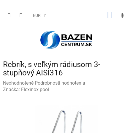
Prejsť
na
obsah
NÁKU
EUR
KOŠÍK
Rebrík, s veľkým rádiusom 3-
stupňový AISI316
Priemerné
Neohodnotené
Podrobnosti hodnotenia
hodnotenie
Značka:
Flexinox pool
produktu
je
0,0
z
5
hviezdičiek.