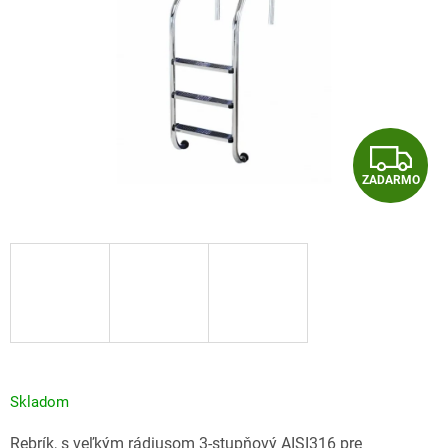
Z
ZADARMO
A
D
A
R
M
O
Skladom
Rebrík, s veľkým rádiusom 3-stupňový AISI316 pre