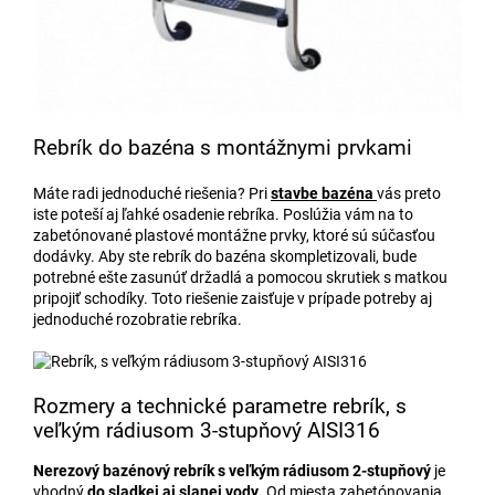
Rebrík do bazéna s montážnymi prvkami
Máte radi jednoduché riešenia? Pri
stavbe bazéna
vás preto
iste poteší aj ľahké osadenie rebríka. Poslúžia vám na to
zabetónované plastové montážne prvky, ktoré sú súčasťou
dodávky. Aby ste rebrík do bazéna skompletizovali, bude
potrebné ešte zasunúť držadlá a pomocou skrutiek s matkou
pripojiť schodíky. Toto riešenie zaisťuje v prípade potreby aj
jednoduché rozobratie rebríka.
Rozmery a technické parametre rebrík, s
veľkým rádiusom 3-stupňový AISI316
Nerezový bazénový rebrík
s veľkým rádiusom 2-stupňový
je
vhodný
do sladkej aj slanej vody
. Od miesta zabetónovania