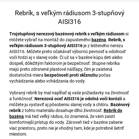
Rebrík, s veľkým rádiusom 3-stupňový
AISI316
Trojstupňový nerezový bazénový rebrík s veľkým rádiusom
si
môžete vybrať na montáž do zapusteného
bazéna
.
Rebrík, s
veľkým rádiusom 3-stupňový AISI316
je z lešteného nerezu
AISI316. Môžete preto očakávať výbornú pevnosť a odolnosť
voči hrdzi aj v slanej vode. Či už sa v bazéne kúpu deti alebo
dospelí, dôležitým faktorom je bezpečnosť. Stupne rebríka
majú preto zdrsnené plastové nášľapy, čím je zaistená
dostatočná miera
bezpečnosti proti skĺznutiu
počas
vychádzania alebo vchádzania do vody.
Vybraný rebrík by mal napĺňať aj vaše požiadavky na životnosť
a funkčnosť.
Nerezová oceľ AISI316 je odolná voči korózii
a
môžete ju vystaviť aj pôsobeniu slanej vody a chlóru.
Bazénový
rebrík
z tohto materiálu dosahuje dlhú životnosť.
Rebrík do
bazéna
má tiež veľký rádius, čo znamená, že vám zaistí
komfortnejší prístup do vody. Zároveň tiež v bazéne zaberie
viac priestoru, preto nie je vhodný tam, kde je potrebné šetriť
miestom.