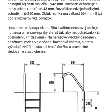
do najnižšej časti má výšku 946 mm. Rozpätie držadiel je 500
mm s priemerom rúrok 43 mm. Rozpätie medzi jednotlivými
schodíkmi je 250 mm. Oblúk rebríka má veľkosť 664 mm. Bližší
popis rozmerov viď. obrázok.
Upozornenie: Aj napriek použitiu kvalitnej nerezovej ocele je
nutné sa o nerezové prvky starať tak, aby nedochádzalo k ich
poškodeniu (hrdzavenie). Na nerezové výrobky osadené v
bazénovej vode trvale pôsobí bazénová chémia, a preto
vyžadujú zvláštnu starostlivosť, údržbu a pravidelné
sledovanie stavu chémie.