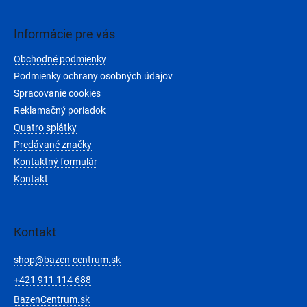
á
p
ä
Informácie pre vás
t
Obchodné podmienky
i
e
Podmienky ochrany osobných údajov
Spracovanie cookies
Reklamačný poriadok
Quatro splátky
Predávané značky
Kontaktný formulár
Kontakt
Kontakt
shop
@
bazen-centrum.sk
+421 911 114 688
BazenCentrum.sk