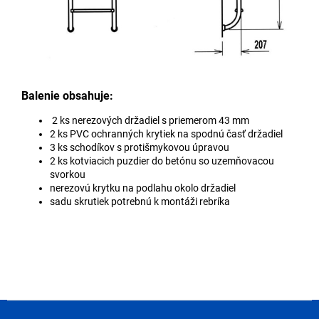
Balenie obsahuje:
2 ks nerezových držadiel s priemerom 43 mm
2 ks PVC ochranných krytiek na spodnú časť držadiel
3 ks schodíkov s protišmykovou úpravou
2 ks kotviacich puzdier do betónu so uzemňovacou
svorkou
nerezovú krytku na podlahu okolo držadiel
sadu skrutiek potrebnú k montáži rebríka
Z