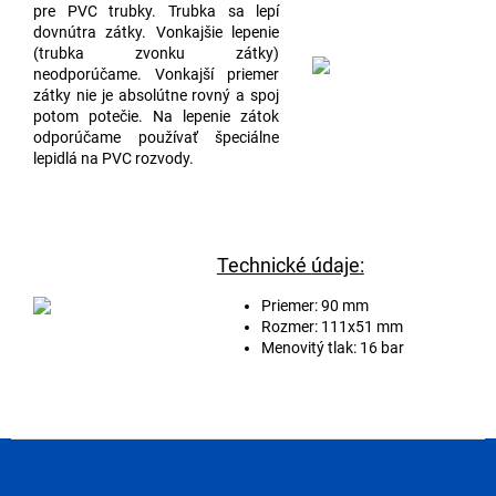
pre PVC trubky. Trubka sa lepí
dovnútra zátky. Vonkajšie lepenie
(trubka zvonku zátky)
neodporúčame. Vonkajší priemer
zátky nie je absolútne rovný a spoj
potom potečie. Na lepenie zátok
odporúčame používať špeciálne
lepidlá na PVC rozvody.
Technické údaje:
Priemer: 90 mm
Rozmer: 111x51 mm
Menovitý tlak: 16 bar
Z
á