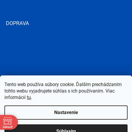
DOPRAVA
Tento web používa súbory cookie. Ďalším prechádzaním
tohto webu vyjadrujete súhlas s ich používaním. Viac
informácií
tu
.
Nastavenie
Copyright 2026
Bazen-Centrum.sk
. Všetky práva vyhradené.
Upraviť
Zobraziť
Súhlasím
nastavenie cookies