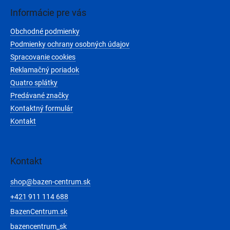
p
ä
Informácie pre vás
t
Obchodné podmienky
i
e
Podmienky ochrany osobných údajov
Spracovanie cookies
Reklamačný poriadok
Quatro splátky
Predávané značky
Kontaktný formulár
Kontakt
Kontakt
shop
@
bazen-centrum.sk
+421 911 114 688
BazenCentrum.sk
bazencentrum_sk