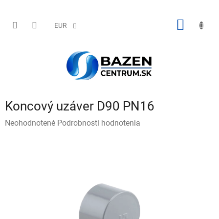
Prejsť
na
obsah
NÁKU
EUR
KOŠÍK
Koncový uzáver D90 PN16
Priemerné
Neohodnotené
Podrobnosti hodnotenia
hodnotenie
produktu
je
0,0
z
5
hviezdičiek.