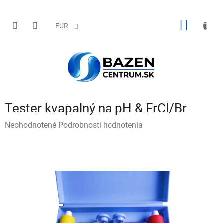
Prejsť
na
obsah
NÁKU
EUR
KOŠÍK
Tester kvapalný na pH & FrCl/Br
Priemerné
Neohodnotené
Podrobnosti hodnotenia
hodnotenie
produktu
je
0,0
z
5
hviezdičiek.