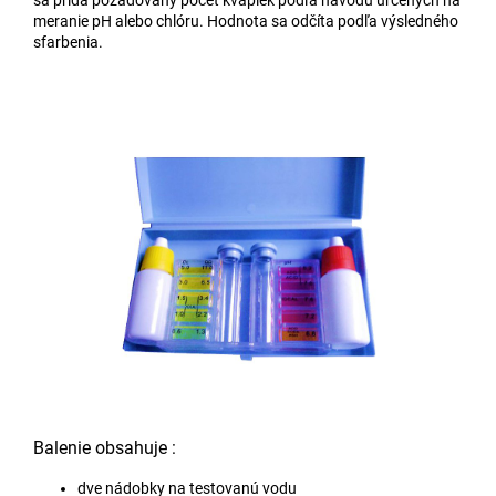
sa pridá požadovaný počet kvapiek podľa návodu určených na
meranie pH alebo chlóru. Hodnota sa odčíta podľa výsledného
sfarbenia.
Balenie obsahuje :
dve nádobky na testovanú vodu