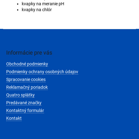
kvapky na meranie pH
kvapky na chlór
Z
á
p
ä
Informácie pre vás
t
Obchodné podmienky
i
e
Podmienky ochrany osobných údajov
Spracovanie cookies
Reklamačný poriadok
Quatro splátky
Predávané značky
Kontaktný formulár
Kontakt