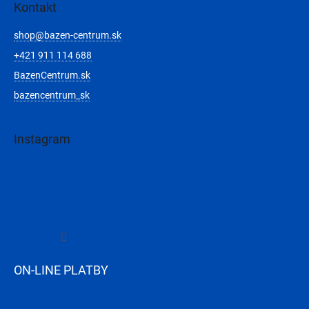
Kontakt
shop
@
bazen-centrum.sk
+421 911 114 688
BazenCentrum.sk
bazencentrum_sk
Instagram
Sledovať na Instagrame
ON-LINE PLATBY