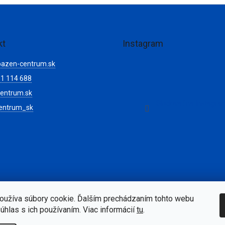
kt
Instagram
bazen-centrum.sk
1 114 688
entrum.sk
Sledovať na Instagr
entrum_sk
oužíva súbory cookie. Ďalším prechádzaním tohto webu
súhlas s ich používaním. Viac informácií
tu
.