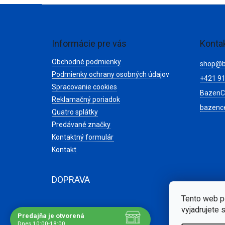
Z
á
p
ä
Informácie pre vás
Konta
t
Obchodné podmienky
i
shop
@
e
Podmienky ochrany osobných údajov
+421 91
Spracovanie cookies
BazenC
Reklamačný poriadok
bazenc
Quatro splátky
Predávané značky
Kontaktný formulár
Kontakt
DOPRAVA
Tento web p
vyjadrujete 
Predajňa je otvorená
Dnes 10:00-18:00