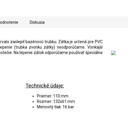
odnotenie
Diskusia
rvalo zaslepiť bazénovú trubku. Zátka je určená pre PVC
 lepenie (trubka zvonku zátky) neodporúčame. Vonkajší
 potečie. Na lepenie zátok odporúčame používať špeciálne
Technické údaje:
Priemer: 110 mm
Rozmer: 132x61 mm
Menovitý tlak: 16 bar