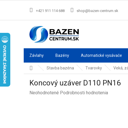
Prejsť
na
+421 911 114 688
shop@bazen-centrum.sk
obsah
Závlahy
Bazény
Automatické vysávače
Domov
Stavba bazéna
Tvarovky
Veká, z
Koncový uzáver D110 PN16
Priemerné
Neohodnotené
Podrobnosti hodnotenia
hodnotenie
produktu
je
0,0
z