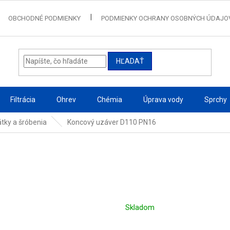
OBCHODNÉ PODMIENKY
PODMIENKY OCHRANY OSOBNÝCH ÚDAJO
HĽADAŤ
Filtrácia
Ohrev
Chémia
Úprava vody
Sprchy
átky a šróbenia
Koncový uzáver D110 PN16
Skladom