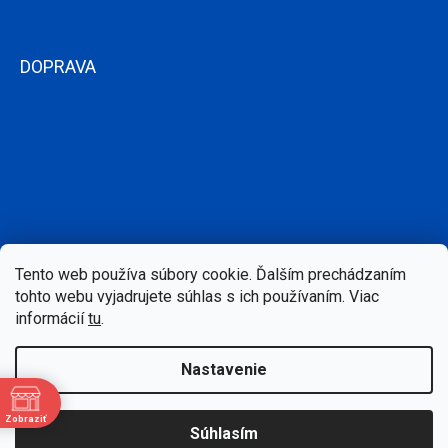
DOPRAVA
Tento web používa súbory cookie. Ďalším prechádzaním
tohto webu vyjadrujete súhlas s ich používaním. Viac
informácií
tu
.
Nastavenie
Copyright 2026
Bazen-Centrum.sk
. Všetky práva vyhradené.
Zobraziť
Súhlasím
Upraviť nastavenie cookies
e