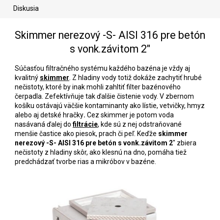
Diskusia
Skimmer nerezový -S- AISI 316 pre betón
s vonk.závitom 2"
Súčasťou
filtračného systému každého bazéna je vždy aj
kvalitný
skimmer
. Z hladiny vody totiž dokáže zachytiť hrubé
nečistoty, ktoré by inak mohli zahltiť filter bazénového
čerpadla. Zefektívňuje tak ďalšie čistenie vody. V zbernom
košíku ostávajú väčšie kontaminanty ako lístie, vetvičky, hmyz
alebo aj detské hračky
.
Cez skimmer je potom voda
nasávaná ďalej do
filtrácie
, kde sú z nej odstraňované
menšie častice ako piesok, prach či peľ. Keďže
s
kimmer
nerezový -S- AISI 316 pre betón s vonk.závitom 2
"
zbiera
nečistoty z hladiny skôr, ako klesnú na dno, pomáha tiež
predchádzať tvorbe rias a mikróbov v bazéne.