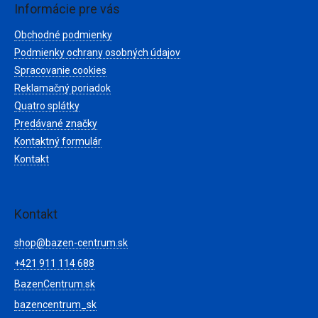
ä
Informácie pre vás
t
Obchodné podmienky
i
e
Podmienky ochrany osobných údajov
Spracovanie cookies
Reklamačný poriadok
Quatro splátky
Predávané značky
Kontaktný formulár
Kontakt
Kontakt
shop
@
bazen-centrum.sk
+421 911 114 688
BazenCentrum.sk
bazencentrum_sk