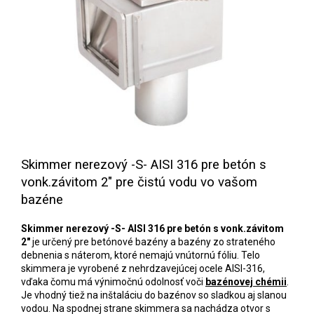
Skimmer nerezový -S- AISI 316 pre betón s
vonk.závitom 2" pre čistú vodu vo vašom
bazéne
Skimmer nerezový -S- AISI 316 pre betón s vonk.závitom
2"
je určený pre betónové bazény a bazény zo strateného
debnenia s náterom, ktoré nemajú vnútornú fóliu. Telo
skimmera je vyrobené z nehrdzavejúcej ocele AISI-316,
vďaka čomu má výnimočnú odolnosť voči
bazénovej chémii
.
Je vhodný tiež na inštaláciu do bazénov so sladkou aj slanou
vodou.
Na spodnej strane skimmera sa nachádza otvor s