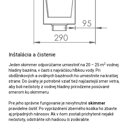
Inštalácia a čistenie
2
Jeden
skimmer odporúčame umiestniť na 20 – 25 m
vodnej
hladiny bazéna,
v časti s najväčšou hĺbkou vody.
Pri
obdĺžnikových a oválnych bazénoch ho umiestnite na kratšej
strane. Do úvahy je potrebné vziať tiež najčastejší smer vetra,
aby boli nečistoty z vodnej hladiny prirodzene posúvané
smerom ku skimmeru.
Pre jeho správne fungovanie je nevyhnutné
skimmer
pravidelne čistiť. Po vyprázdnení zberného košíka ho zbavte
aj prípadných nánosov. Ak v ňom zostali prichytené nejaké
nečistoty, odstráňte ich hadicou či zoškrabte.