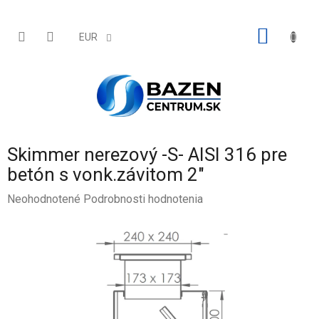
Prejsť
na
obsah
NÁKU
EUR
KOŠÍK
Skimmer nerezový -S- AISI 316 pre
betón s vonk.závitom 2"
Priemerné
Neohodnotené
Podrobnosti hodnotenia
hodnotenie
produktu
je
0,0
z
5
hviezdičiek.