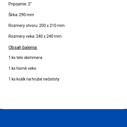
Pripojenie: 2"
Šírka: 290 mm
Rozmery otvoru: 200 x 210 mm
Rozmery veka: 240 x 240 mm
Obsah balenia:
1 ks telo skimmera
1 ks horné veko
1 ks košík na hrubé nečistoty
Z
á
p