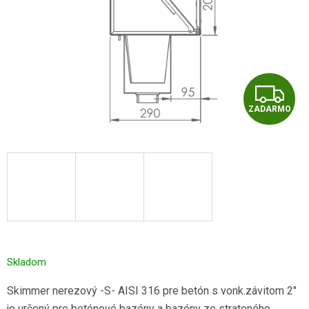
Z
ZADARMO
A
D
A
R
M
O
Skladom
Skimmer nerezový -S- AISI 316 pre betón s vonk.závitom 2"
je určený pre betónové bazény a bazény zo strateného