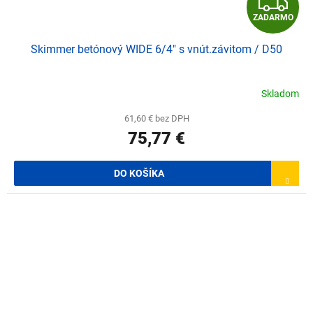
Z
ZADARMO
A
Skimmer betónový WIDE 6/4" s vnút.závitom / D50
D
A
Skladom
R
61,60 € bez DPH
75,77 €
M
O
DO KOŠÍKA