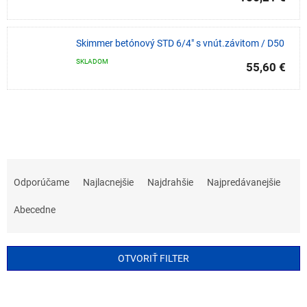
Skimmer betónový STD 6/4" s vnút.závitom / D50
SKLADOM
55,60 €
R
a
Odporúčame
Najlacnejšie
Najdrahšie
Najpredávanejšie
d
e
Abecedne
n
i
e
OTVORIŤ FILTER
p
r
V
o
ý