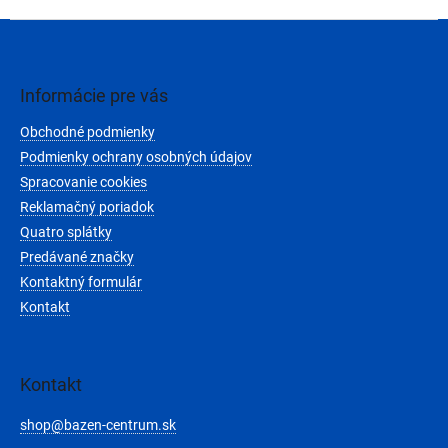
v
l
Z
á
á
d
p
a
ä
Informácie pre vás
c
t
i
Obchodné podmienky
i
e
e
Podmienky ochrany osobných údajov
p
r
Spracovanie cookies
v
Reklamačný poriadok
k
Quatro splátky
y
v
Predávané značky
ý
Kontaktný formulár
p
Kontakt
i
s
u
Kontakt
shop
@
bazen-centrum.sk