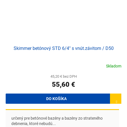
Skimmer betónový STD 6/4" s vnút.závitom / D50
Skladom
45,20 € bez DPH
55,60 €
DO KOŠÍKA
určený pre betónové bazény a bazény zo strateného
debnenia, ktoré nebudú...