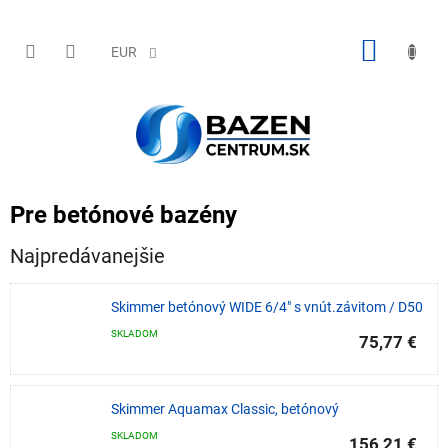
Prejsť
na
obsah
NÁKU
EUR
KOŠÍK
Pre betónové bazény
Najpredávanejšie
Skimmer betónový WIDE 6/4" s vnút.závitom / D50
SKLADOM
75,77 €
Skimmer Aquamax Classic, betónový
SKLADOM
156,21 €