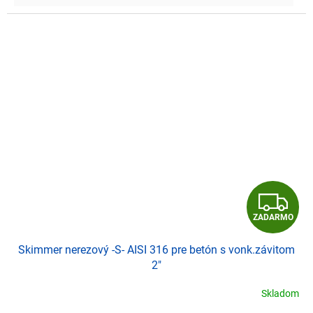
Z
ZADARMO
A
Skimmer nerezový -S- AISI 316 pre betón s vonk.závitom
D
2"
A
Skladom