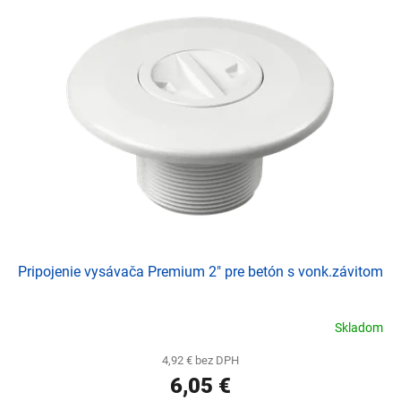
d
p
u
i
k
s
t
p
o
r
v
o
d
u
k
t
o
v
Pripojenie vysávača Premium 2" pre betón s vonk.závitom
Skladom
4,92 € bez DPH
6,05 €