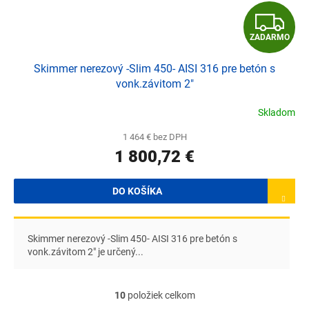
Z
ZADARMO
A
Skimmer nerezový -Slim 450- AISI 316 pre betón s
D
vonk.závitom 2"
A
Skladom
R
1 464 € bez DPH
1 800,72 €
M
O
DO KOŠÍKA
Skimmer nerezový -Slim 450- AISI 316 pre betón s
vonk.závitom 2" je určený...
10
položiek celkom
O