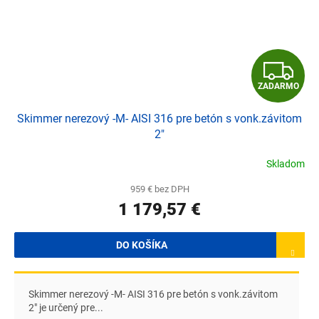
Z
ZADARMO
A
Skimmer nerezový -M- AISI 316 pre betón s vonk.závitom
D
2"
A
Skladom
R
959 € bez DPH
1 179,57 €
M
O
DO KOŠÍKA
Skimmer nerezový -M- AISI 316 pre betón s vonk.závitom
2" je určený pre...