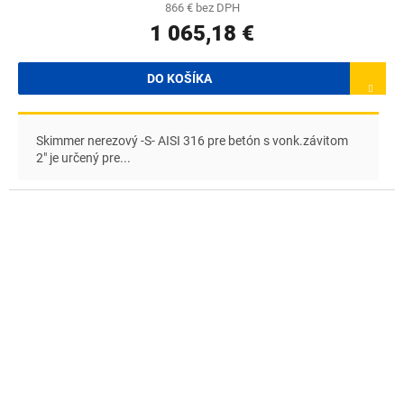
R
866 € bez DPH
1 065,18 €
M
O
DO KOŠÍKA
Skimmer nerezový -S- AISI 316 pre betón s vonk.závitom
2" je určený pre...