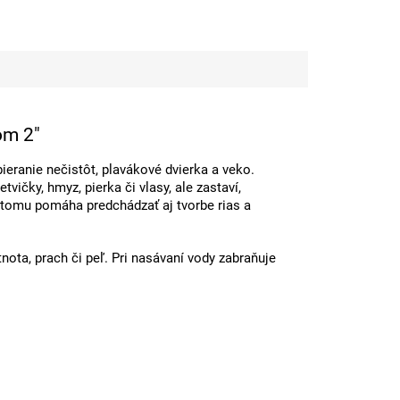
om 2"
ieranie nečistôt, plavákové dvierka a veko.
vičky, hmyz, pierka či vlasy, ale zastaví,
a tomu pomáha predchádzať aj tvorbe rias a
ota, prach či peľ.
Pri nasávaní vody zabraňuje