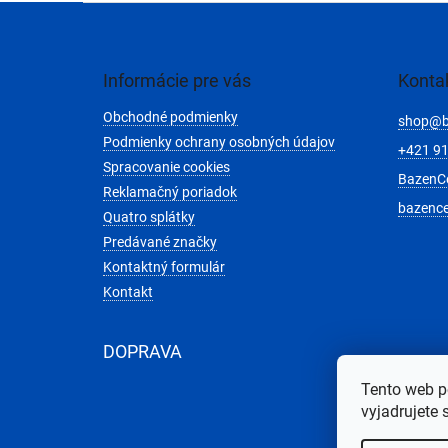
Z
á
p
ä
Informácie pre vás
Konta
t
Obchodné podmienky
i
shop
@
e
Podmienky ochrany osobných údajov
+421 91
Spracovanie cookies
BazenC
Reklamačný poriadok
bazenc
Quatro splátky
Predávané značky
Kontaktný formulár
Kontakt
DOPRAVA
Tento web p
vyjadrujete 