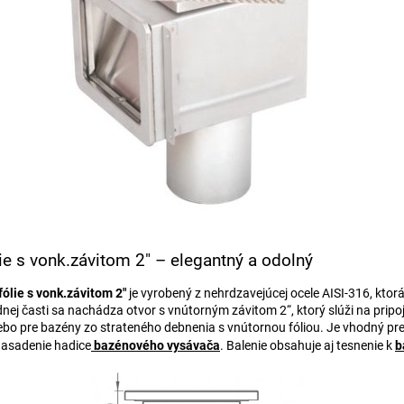
ie s vonk.závitom 2" – elegantný a odolný
ólie s vonk.závitom 2"
je vyrobený z nehrdzavejúcej ocele AISI-316, kto
dnej časti sa nachádza otvor s vnútorným závitom 2“, ktorý slúži na pripo
bo pre bazény zo strateného debnenia s vnútornou fóliou. Je vhodný pre 
 nasadenie hadice
bazénového vysávača
. Balenie obsahuje aj tesnenie k
b