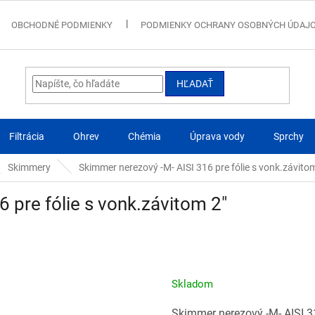
OBCHODNÉ PODMIENKY
PODMIENKY OCHRANY OSOBNÝCH ÚDAJ
HĽADAŤ
Filtrácia
Ohrev
Chémia
Úprava vody
Sprchy
Skimmery
Skimmer nerezový -M- AISI 316 pre fólie s vonk.závito
 pre fólie s vonk.závitom 2"
Skladom
Skimmer nerezový -M- AISI 31