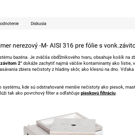
A
R
odnotenie
Diskusia
M
mer nerezový -M- AISI 316 pre fólie s vonk.závit
stému bazéna. J
e zväčša obdĺžnikového tvaru, obsahuje košík na zb
O
.závitom 2"
dokáže zachytiť najmä väčšie kontaminanty ako lístie, vet
nasávania zbiera nečistoty z hladiny skôr, ako klesnú na dno. Vďak
o systému, kde sú odstraňované menšie nečistoty ako piesok, mastn
Slúži tak ako povrchový filter a odľahčuje
pieskovú filtráciu
.