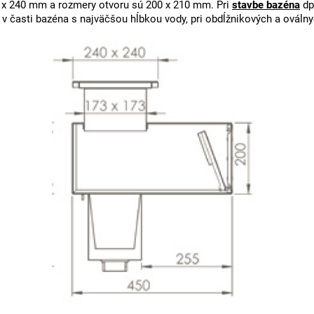
 x 240 mm a rozmery otvoru sú 200 x 210 mm. Pri
stavbe bazéna
dp
 v časti bazéna s najväčšou hĺbkou vody, pri obdĺžnikových a ováln