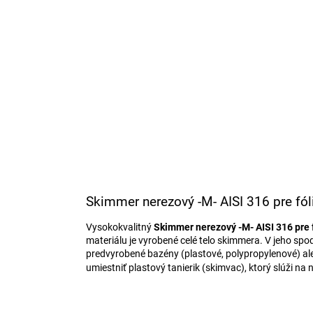
Skimmer nerezový -M- AISI 316 pre fól
Vysokokvalitný
Skimmer nerezový -M- AISI 316 pre f
materiálu je vyrobené celé telo skimmera. V jeho spo
predvyrobené bazény (plastové, polypropylenové) ale
umiestniť plastový tanierik (skimvac), ktorý slúži na