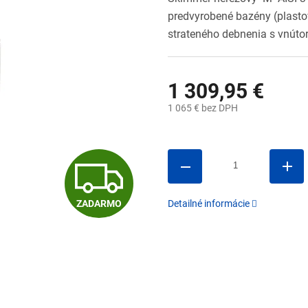
predvyrobené bazény (plasto
strateného debnenia s vnútor
1 309,95 €
1 065 € bez DPH
Jednotková
cena:
Z
ZADARMO
Detailné informácie
A
D