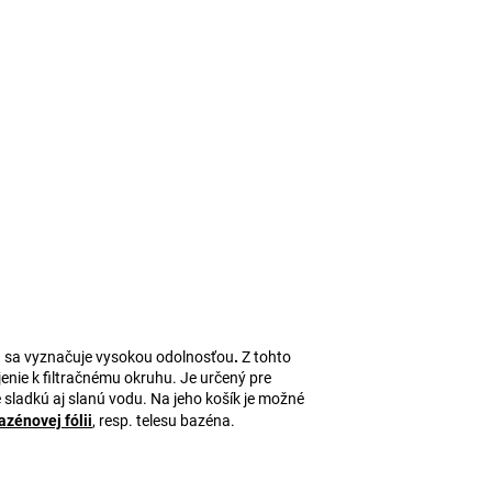
rá sa vyznačuje vysokou odolnosťou
.
Z tohto
jenie k filtračnému okruhu.
J
e určený pre
sladkú aj slanú vodu. Na jeho košík je možné
azénovej fólii
, resp. telesu bazéna.