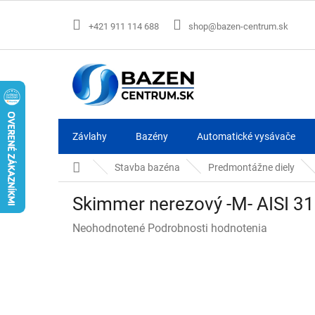
Prejsť
na
+421 911 114 688
shop@bazen-centrum.sk
obsah
Závlahy
Bazény
Automatické vysávače
Domov
Stavba bazéna
Predmontážne diely
Skimmer nerezový -M- AISI 316
Priemerné
Neohodnotené
Podrobnosti hodnotenia
hodnotenie
produktu
je
0,0
z