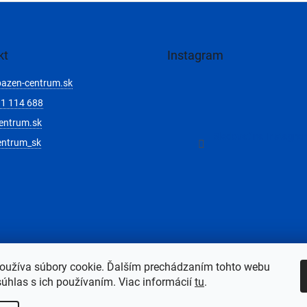
kt
Instagram
bazen-centrum.sk
1 114 688
entrum.sk
Sledovať na Instagra
entrum_sk
oužíva súbory cookie. Ďalším prechádzaním tohto webu
súhlas s ich používaním. Viac informácií
tu
.