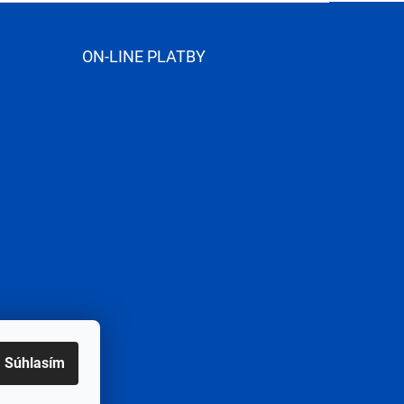
ON-LINE PLATBY
me
Súhlasím