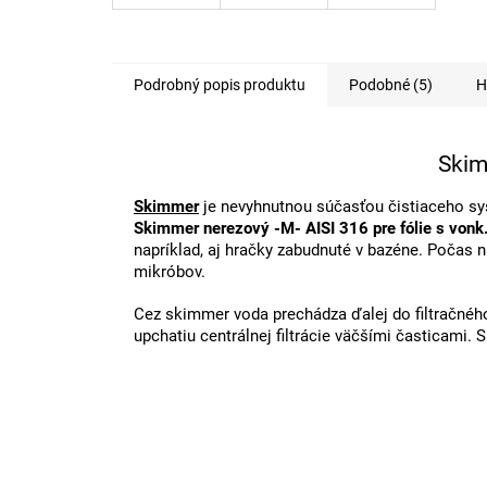
Podrobný popis produktu
Podobné (5)
H
Skim
Skimmer
je nevyhnutnou súčasťou čistiaceho sy
Skimmer nerezový -M- AISI 316 pre fólie s vonk
napríklad, aj hračky zabudnuté v bazéne. Počas 
mikróbov.
Cez skimmer voda prechádza ďalej do filtračnéh
upchatiu centrálnej filtrácie väčšími časticami. 