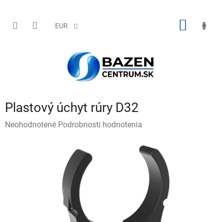
Prejsť
na
obsah
NÁKU
EUR
KOŠÍK
Plastový úchyt rúry D32
Priemerné
Neohodnotené
Podrobnosti hodnotenia
hodnotenie
produktu
je
0,0
z
5
hviezdičiek.