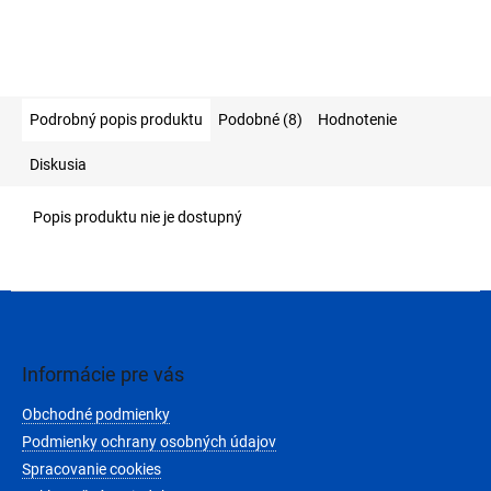
Podrobný popis produktu
Podobné (8)
Hodnotenie
Diskusia
Popis produktu nie je dostupný
Z
á
p
ä
Informácie pre vás
t
Obchodné podmienky
i
e
Podmienky ochrany osobných údajov
Spracovanie cookies