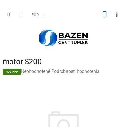
Prejsť
na
obsah
NÁKU
EUR
KOŠÍK
motor S200
Priemerné
Neohodnotené
Podrobnosti hodnotenia
NOVINKA
hodnotenie
produktu
je
0,0
z
5
hviezdičiek.