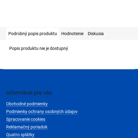
Podrobný popis produktu
Hodnotenie
Diskusia
Popis produktu nie je dostupný
Z
á
p
ä
Informácie pre vás
t
Obchodné podmienky
i
e
Podmienky ochrany osobných údajov
Spracovanie cookies
Reklamačný poriadok
Quatro splátky