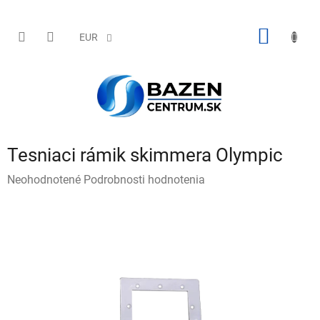
Prejsť
na
obsah
NÁKU
EUR
KOŠÍK
Tesniaci rámik skimmera Olympic
Priemerné
Neohodnotené
Podrobnosti hodnotenia
hodnotenie
produktu
je
0,0
z
5
hviezdičiek.