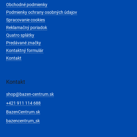
t
Obchodné podmienky
i
e
Podmienky ochrany osobných údajov
Spracovanie cookies
Reklamačný poriadok
Quatro splátky
Predávané značky
Kontaktný formulár
Kontakt
Kontakt
shop
@
bazen-centrum.sk
+421 911 114 688
BazenCentrum.sk
bazencentrum_sk