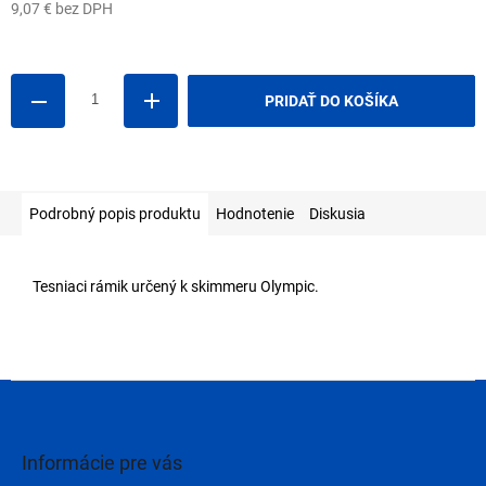
9,07 € bez DPH
Jednotková
cena:
PRIDAŤ DO KOŠÍKA
Podrobný popis produktu
Hodnotenie
Diskusia
Tesniaci rámik určený k skimmeru Olympic.
Z
á
p
ä
Informácie pre vás