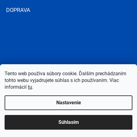
DOPRAVA
Tento web používa súbory cookie. Ďalším prechádzaním
tohto webu vyjadrujete súhlas s ich používaním. Viac
informácií
tu
.
Nastavenie
Copyright 2026
Bazen-Centrum.sk
. Všetky práva vyhradené.
Upraviť
Súhlasím
nastavenie cookies