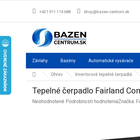
Prejsť
na
+421 911 114 688
shop@bazen-centrum.sk
obsah
Závlahy
Bazény
Automatické vysávače
Domov
Ohrev
Invertorové tepelné čerpadlá
Tepelné čerpadlo Fairland Co
Priemerné
Neohodnotené
Podrobnosti hodnotenia
Značka:
F
hodnotenie
produktu
je
0,0
z