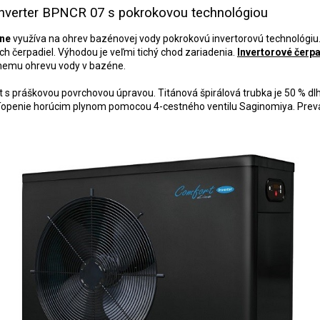
 Inverter BPNCR 07 s pokrokovou technológiou
ine
využíva na ohrev bazénovej vody pokrokovú invertorovú technológiu
ch čerpadiel. Výhodou je veľmi tichý chod zariadenia.
Invertorové čerp
lnemu ohrevu vody v bazéne.
 s práškovou povrchovou úpravou. Titánová špirálová trubka je 50 % dlh
openie horúcim plynom pomocou 4-cestného ventilu Saginomiya. Prevád