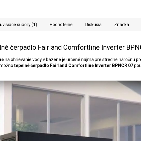
úvisiace súbory (1)
Hodnotenie
Diskusia
Značka
né čerpadlo Fairland Comfortline Inverter BP
ne
na ohrievanie vody v bazéne je určené najmä pre stredne náročnú p
a možno
tepelné čerpadlo Fairland Comfortline Inverter BPNCR 07
pou