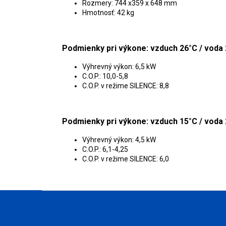
Rozmery: 744 x359 x 648 mm
Hmotnosť: 42 kg
Podmienky pri výkone: vzduch 26°C / voda 
Výhrevný výkon: 6,5 kW
C.O.P.: 10,0-5,8
C.O.P. v režime SILENCE: 8,8
Podmienky pri výkone: vzduch 15°C / voda 
Výhrevný výkon: 4,5 kW
C.O.P.: 6,1-4,25
C.O.P. v režime SILENCE: 6,0
Z
á
p