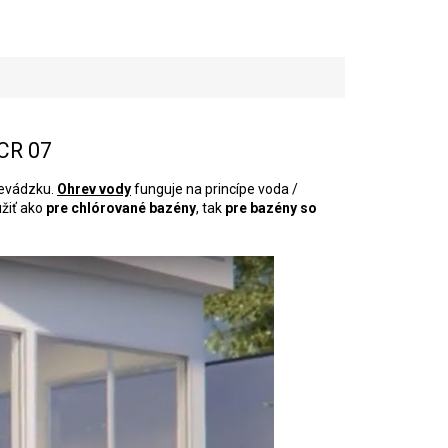
NCR 07
revádzku.
Ohrev vody
funguje na princípe voda /
žiť ako
pre chlórované bazény
, tak
pre bazény so