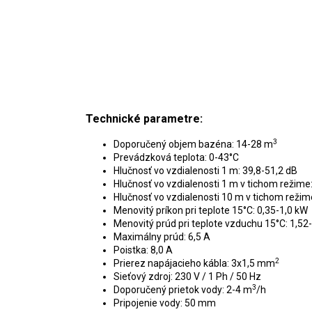
Technické parametre:
3
Doporučený objem bazéna: 14-28 m
Prevádzková teplota: 0-43°C
Hlučnosť vo vzdialenosti 1 m: 39,8-51,2 dB
Hlučnosť vo vzdialenosti 1 m v tichom režime
Hlučnosť vo vzdialenosti 10 m v tichom režim
Menovitý príkon pri teplote 15°C: 0,35-1,0 kW
Menovitý prúd pri teplote vzduchu 15°C: 1,52
Maximálny prúd: 6,5 A
Poistka: 8,0 A
2
Prierez napájacieho kábla: 3x1,5 mm
Sieťový zdroj: 230 V / 1 Ph / 50 Hz
3
Doporučený prietok vody: 2-4 m
/h
Pripojenie vody: 50 mm