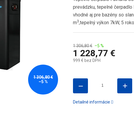
prevádzku, tepelné čerpadlo 
vhodné aj pre bazény so sla
3
m
,tepelný výkon 7kW, 5 rok
1 306,80 €
–5 %
1 228,77 €
999 € bez DPH
Jednotková
cena:
1 306,80 €
–5 %
Detailné informácie