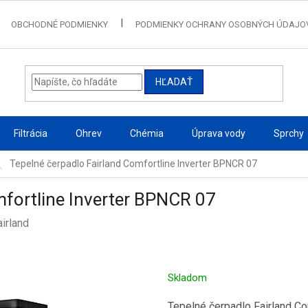
OBCHODNÉ PODMIENKY
PODMIENKY OCHRANY OSOBNÝCH ÚDAJO
HĽADAŤ
Filtrácia
Ohrev
Chémia
Úprava vody
Sprchy
Tepelné čerpadlo Fairland Comfortline Inverter BPNCR 07
mfortline Inverter BPNCR 07
airland
Skladom
Tepelné čerpadlo Fairland Co