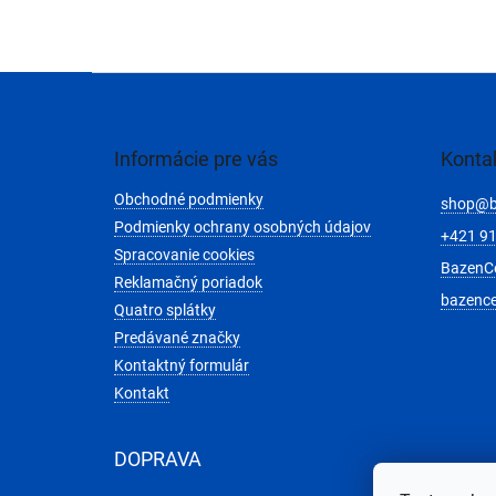
Z
á
p
ä
Informácie pre vás
Konta
t
Obchodné podmienky
i
shop
@
e
Podmienky ochrany osobných údajov
+421 91
Spracovanie cookies
BazenC
Reklamačný poriadok
bazenc
Quatro splátky
Predávané značky
Kontaktný formulár
Kontakt
DOPRAVA