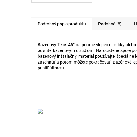
Podrobný popis produktu
Podobné (8)
H
Bazénový T-kus 45° na priame vlepenie trubky alebo
očistite bazénovým čistidlom. Na očistené spoje 
bazénový inštalačný materiál používajte špeciálne 
zaschnúť a potom môžete pokračovať. Bazénové lepi
pustiť filtráciu.