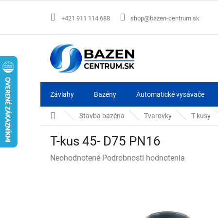
Prejsť
na
+421 911 114 688
shop@bazen-centrum.sk
obsah
Závlahy
Bazény
Automatické vysávače
Domov
Stavba bazéna
Tvarovky
T kusy
T-kus 45- D75 PN16
Priemerné
Neohodnotené
Podrobnosti hodnotenia
hodnotenie
produktu
je
0,0
z