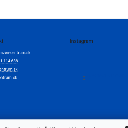
kt
Instagram
bazen-centrum.sk
1 114 688
entrum.sk
Sledovať na Instagra
entrum_sk