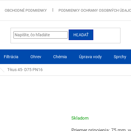
OBCHODNÉ PODMIENKY
PODMIENKY OCHRANY OSOBNÝCH ÚDAJ
HĽADAŤ
Filtrácia
Ohrev
Chémia
Úprava vody
Sprchy
T-kus 45- D75 PN16
Skladom
Priemer pripojenia: 75 mm, 