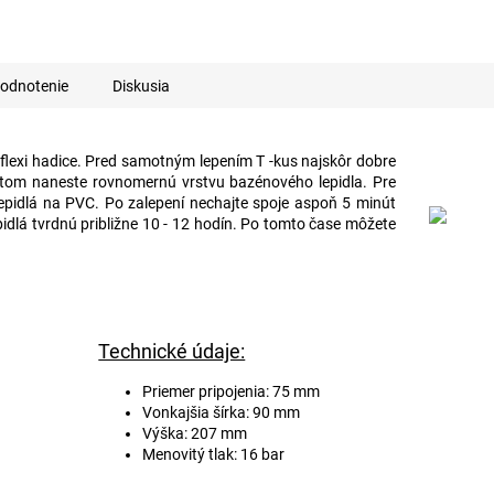
odnotenie
Diskusia
 flexi hadice. Pred samotným lepením T -kus najskôr dobre
potom naneste rovnomernú vrstvu bazénového lepidla. Pre
lepidlá na PVC. Po zalepení nechajte spoje aspoň 5 minút
dlá tvrdnú približne 10 - 12 hodín. Po tomto čase môžete
Technické údaje:
Priemer pripojenia: 75 mm
Vonkajšia šírka: 90 mm
Výška: 207 mm
Menovitý tlak: 16 bar