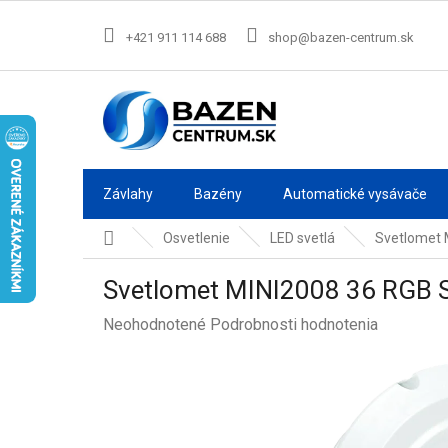
Prejsť
na
+421 911 114 688
shop@bazen-centrum.sk
obsah
Závlahy
Bazény
Automatické vysávače
Domov
Osvetlenie
LED svetlá
Svetlomet 
Svetlomet MINI2008 36 RGB
Priemerné
Neohodnotené
Podrobnosti hodnotenia
hodnotenie
produktu
je
0,0
z