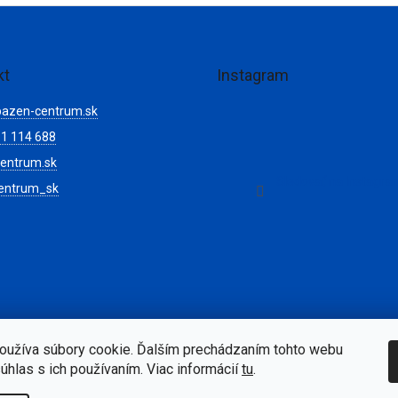
kt
Instagram
bazen-centrum.sk
1 114 688
entrum.sk
Sledovať na Instagr
entrum_sk
oužíva súbory cookie. Ďalším prechádzaním tohto webu
súhlas s ich používaním. Viac informácií
tu
.