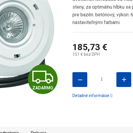
steny, za optimálnu hĺbku sa
pre bazén: betónový, výkon: 6
nastaviteľnými farbami
185,73 €
151 € bez DPH
Jednotková
cena:
Z
ZADARMO
A
Detailné informácie
D