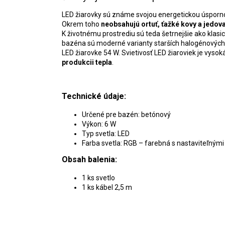
LED žiarovky sú známe svojou energetickou úspornosť
Okrem toho
neobsahujú ortuť, ťažké kovy a jedova
K životnému prostrediu sú teda šetrnejšie ako klasick
bazéna sú moderné varianty starších halogénových 
LED žiarovke 54 W. Svietivosť LED žiaroviek je vysok
produkcii tepla
.
Technické údaje:
Určené pre bazén: betónový
Výkon: 6 W
Typ svetla: LED
Farba svetla: RGB – farebná s nastaviteľným
Obsah balenia:
1 ks svetlo
1 ks kábel 2,5 m