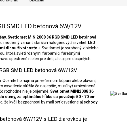
A
odnotenie
Diskusia
R
RGB SMD LED betónová 6W/12V
ény
.
Svetlomet MINI2008 36 RGB SMD LED betónová
M
o moderný variant starších halogénových svetiel.
LED
ľmi dlhou životnosťou.
Svetlomet je vyrobený z bieleho
ou, ktorá svieti rôznymi farbami či farebnými
O
vo spestrené nielen pre deti, ale aj pre dospelých.
6 RGB SMD LED betónová 6W/12V
u. Oceníte ho najmä pri večernom kúpaní alebo plávaní,
osvetlenie slúžilo čo najlepšie, musí byť umiestnené
 čo rozhodne nie je príjemné.
Svetlomet MINI2008 36
do steny, za optimálnu hĺbku sa považuje 50 - 70 cm
o, že kvôli bezpečnosti by mali byť osvetlené aj
schody
betónová 6W/12V s LED žiarovkou je