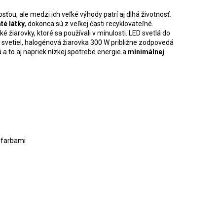
ou, ale medzi ich veľké výhody patrí aj dlhá životnosť.
té látky
, dokonca sú z veľkej časti recyklovateľné.
é žiarovky, ktoré sa používali v minulosti. LED svetlá do
svetiel, halogénová žiarovka 300 W približne zodpovedá
á a to aj napriek nízkej spotrebe energie a
minimálnej
i farbami