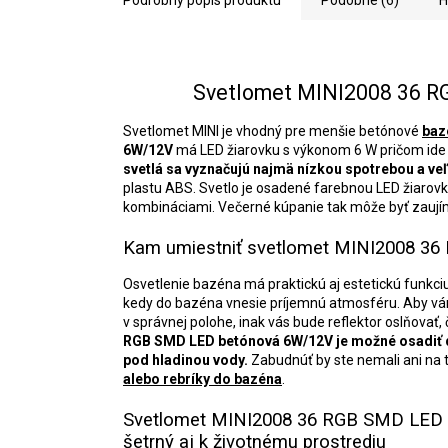
Podrobný popis produktu
Podobné (6)
H
Svetlomet MINI2008 36 
Svetlomet MINI je vhodný pre menšie betónové
baz
6W/12V
má LED žiarovku s výkonom 6 W pričom ide 
svetlá sa vyznačujú najmä nízkou spotrebou a ve
plastu ABS. Svetlo je osadené farebnou LED žiarovk
kombináciami. Večerné kúpanie tak môže byť zaujíma
Kam umiestniť svetlomet MINI2008 3
Osvetlenie bazéna má praktickú aj estetickú funkci
kedy do bazéna vnesie príjemnú atmosféru. Aby vám 
v správnej polohe, inak vás bude reflektor oslňovať,
RGB SMD LED betónová 6W/12V
je možné osadiť 
pod hladinou vody.
Zabudnúť by ste nemali ani na t
alebo rebríky do bazéna
.
Svetlomet MINI2008 36 RGB SMD LED 
šetrný aj k životnému prostrediu