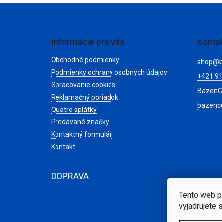
Z
á
p
ä
Informácie pre vás
Konta
t
Obchodné podmienky
i
shop
@
e
Podmienky ochrany osobných údajov
+421 91
Spracovanie cookies
BazenC
Reklamačný poriadok
bazenc
Quatro splátky
Predávané značky
Kontaktný formulár
Kontakt
DOPRAVA
Tento web p
vyjadrujete 