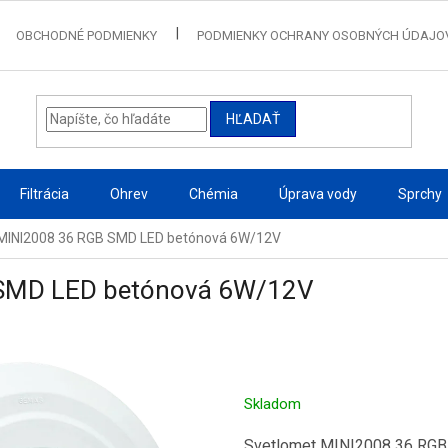
OBCHODNÉ PODMIENKY
PODMIENKY OCHRANY OSOBNÝCH ÚDAJO
HĽADAŤ
Filtrácia
Ohrev
Chémia
Úprava vody
Sprchy
MINI2008 36 RGB SMD LED betónová 6W/12V
 SMD LED betónová 6W/12V
Skladom
Svetlomet MINI2008 36 RGB