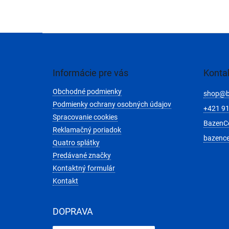
Z
á
p
ä
Informácie pre vás
Konta
t
Obchodné podmienky
i
shop
@
e
Podmienky ochrany osobných údajov
+421 91
Spracovanie cookies
BazenC
Reklamačný poriadok
bazenc
Quatro splátky
Predávané značky
Kontaktný formulár
Kontakt
DOPRAVA