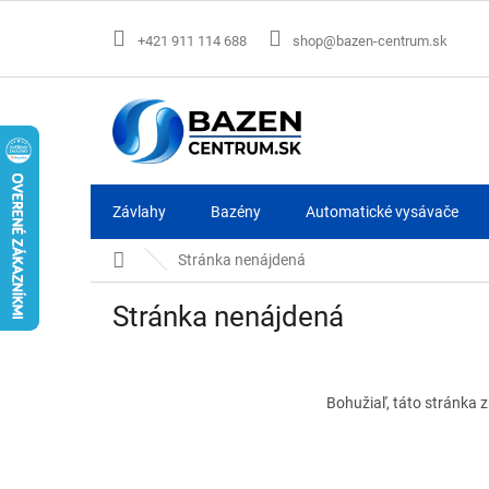
Prejsť
na
+421 911 114 688
shop@bazen-centrum.sk
obsah
Závlahy
Bazény
Automatické vysávače
Domov
Stránka nenájdená
Stránka nenájdená
Bohužiaľ, táto stránka z