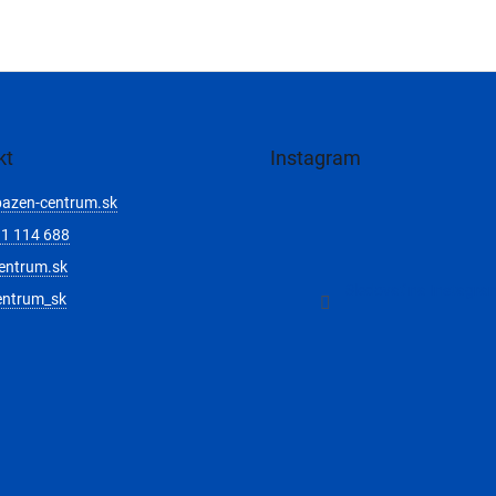
kt
Instagram
bazen-centrum.sk
1 114 688
entrum.sk
Sledovať na Instagra
entrum_sk