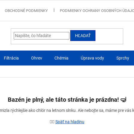
OBCHODNÉ PODMIENKY
PODMIENKY OCHRANY OSOBNÝCH ÚDAJ
HĽADAŤ
Filtrácia
Ohrev
Chémia
Úprava vody
Sprchy
Bazén je plný, ale táto stránka je prázdna!
🤿
mizla rýchlejšie ako chlór na letnom slnku. Ale nebojte sa, máme pre vás
🏊‍♂️
Späť na hladinu