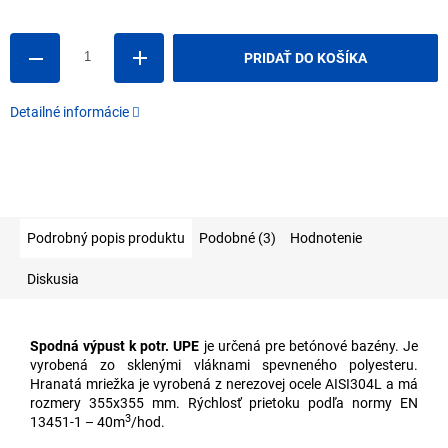
Jednotková
cena:
PRIDAŤ DO KOŠÍKA
Detailné informácie
Podrobný popis produktu
Podobné (3)
Hodnotenie
Diskusia
Spodná výpust k potr. UPE
je určená pre betónové bazény. Je
vyrobená zo sklenými vláknami spevneného polyesteru.
Hranatá mriežka je vyrobená z nerezovej ocele AISI304L a má
rozmery 355x355 mm. Rýchlosť prietoku podľa normy EN
3
13451-1 – 40m
/hod.