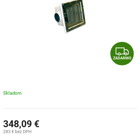
hviezdičiek.
Z
ZADARMO
A
D
A
Skladom
R
M
348,09 €
O
283 € bez DPH