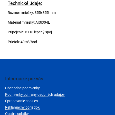
Technické údaje:
Rozmer mriežky: 355x355 mm
Materiál mriežky: AISI304L
Pripojenie: D110 lepený spoj
3
Prietok: 40m
/hod
Z
á
p
ä
Informácie pre vás
t
Obchodné podmienky
i
e
Podmienky ochrany osobných údajov
Spracovanie cookies
Reklamačný poriadok
Quatro splátky