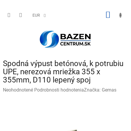
Prejsť
na
obsah
NÁKU
EUR
KOŠÍK
Spodná výpust betónová, k potrubiu
UPE, nerezová mriežka 355 x
355mm, D110 lepený spoj
Priemerné
Neohodnotené
Podrobnosti hodnotenia
Značka:
Gemas
hodnotenie
produktu
je
0,0
z
5