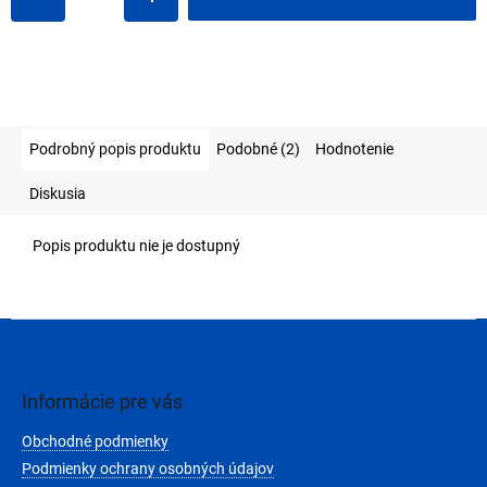
Podrobný popis produktu
Podobné (2)
Hodnotenie
Diskusia
Popis produktu nie je dostupný
Z
á
p
ä
Informácie pre vás
t
Obchodné podmienky
i
e
Podmienky ochrany osobných údajov