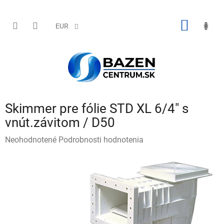
Prejsť
na
obsah
NÁKU
EUR
KOŠÍK
Skimmer pre fólie STD XL 6/4" s
vnút.závitom / D50
Priemerné
Neohodnotené
Podrobnosti hodnotenia
hodnotenie
produktu
je
0,0
z
5
hviezdičiek.