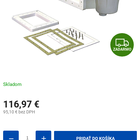
Z
ZADARMO
A
D
A
Skladom
R
116,97 €
M
95,10 € bez DPH
O
Jednotková
cena:
PRIDAŤ DO KOŠÍKA