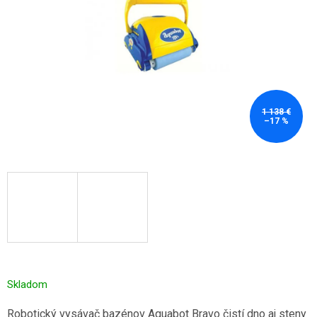
1 138 €
–17 %
Skladom
Robotický vysávač bazénov Aquabot Bravo čistí dno aj steny