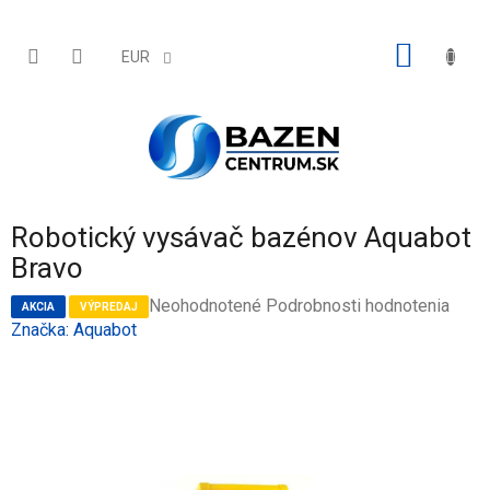
Prejsť
na
obsah
NÁKU
EUR
KOŠÍK
Robotický vysávač bazénov Aquabot
Bravo
Priemerné
Neohodnotené
Podrobnosti hodnotenia
AKCIA
VÝPREDAJ
hodnotenie
Značka:
Aquabot
produktu
je
0,0
z
5
hviezdičiek.