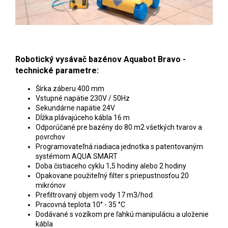
Robotický vysávač bazénov Aquabot Bravo -
technické parametre:
Šírka záberu 400 mm
Vstupné napätie 230V / 50Hz
Sekundárne napätie 24V
Dĺžka plávajúceho kábla 16 m
Odporúčané pre bazény do 80 m2 všetkých tvarov a
povrchov
Programovateľná riadiaca jednotka s patentovaným
systémom AQUA SMART
Doba čistiaceho cyklu 1,5 hodiny alebo 2 hodiny
Opakovane použiteľný filter s priepustnosťou 20
mikrónov
Prefiltrovaný objem vody 17 m3/hod.
Pracovná teplota 10° - 35 °C
Dodávané s vozíkom pre ľahkú manipuláciu a uloženie
kábla