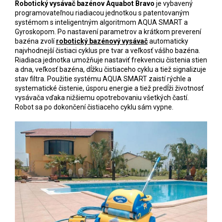
Robotický vysávač bazénov Aquabot Bravo
je vybavený
programovateľnou riadiacou jednotkou s patentovaným
systémom s inteligentným algoritmom AQUA SMART a
Gyroskopom. Po nastavení parametrov a krátkom preverení
bazéna zvolí
robotický bazénový vysávač
automaticky
najvhodnejší čistiaci cyklus pre tvar a veľkosť vášho bazéna.
Riadiaca jednotka umožňuje nastaviť frekvenciu čistenia stien
a dna, veľkosť bazéna, dĺžku čistiaceho cyklu a tiež signalizuje
stav filtra. Použitie systému AQUA SMART zaistí rýchle a
systematické čistenie, úsporu energie a tiež predĺži životnosť
vysávača vďaka nižšiemu opotrebovaniu všetkých častí.
Robot sa po dokončení čistiaceho cyklu sám vypne.