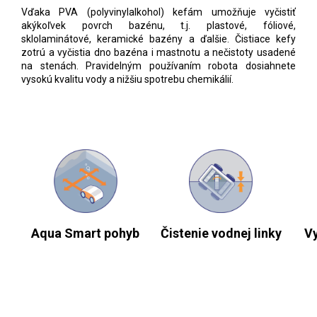
Vďaka PVA (polyvinylalkohol) kefám umožňuje vyčistiť
akýkoľvek povrch bazénu, t.j. plastové, fóliové,
sklolaminátové, keramické bazény a ďalšie. Čistiace kefy
zotrú a vyčistia dno bazéna i mastnotu a nečistoty usadené
na stenách. Pravidelným používaním robota dosiahnete
vysokú kvalitu vody a nižšiu spotrebu chemikálií.
Aqua Smart pohyb
Čistenie vodnej linky
Vy