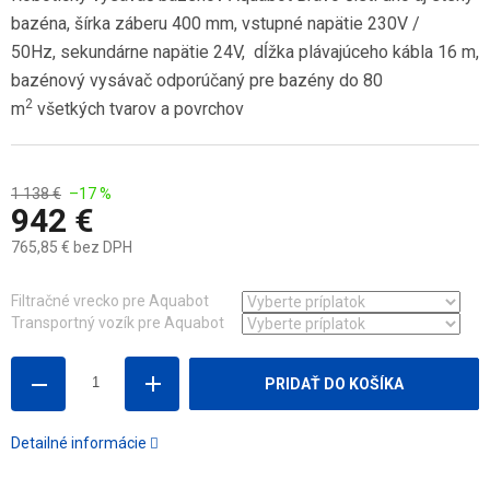
bazéna, šírka záberu 400 mm, vstupné napätie 230V /
50Hz, sekundárne napätie 24V, dĺžka plávajúceho kábla 16 m,
bazénový vysávač odporúčaný pre bazény do 80
2
m
všetkých tvarov a povrchov
1 138 €
–17 %
942 €
765,85 €
bez DPH
Jednotková
cena:
Filtračné vrecko pre Aquabot
Transportný vozík pre Aquabot
PRIDAŤ DO KOŠÍKA
Detailné informácie