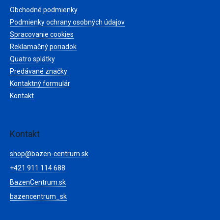
t
Obchodné podmienky
i
e
Podmienky ochrany osobných údajov
Spracovanie cookies
Reklamačný poriadok
Quatro splátky
Predávané značky
Kontaktný formulár
Kontakt
Kontakt
shop
@
bazen-centrum.sk
+421 911 114 688
BazenCentrum.sk
bazencentrum_sk