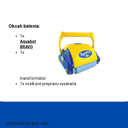
Obsah balenia:
1x
Aquabot
BRAVO
1x
transformátor
1x vozík pre prepravu vysávača
Z
á
p
ä
Informácie pre vás