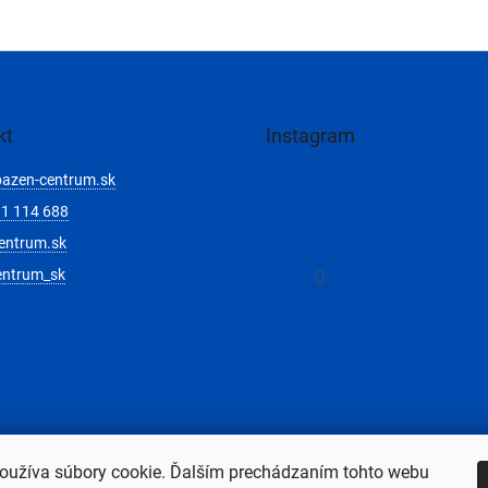
kt
Instagram
bazen-centrum.sk
1 114 688
entrum.sk
Sledovať na Instagra
entrum_sk
oužíva súbory cookie. Ďalším prechádzaním tohto webu