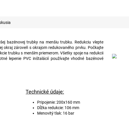
skusia
šej bazénovej trubky na menšiu trubku. Redukciu vlepte
jej okraj zároveň s okrajom redukovaného prvku. Počkajte
dukcie trubku s menším priemerom. Všetky spoje na redukcii
otné lepenie PVC inštalácií používajte vhodné bazénové
Technické údaje:
Pripojenie: 200x160 mm
Dĺžka redukcie: 106 mm
Menovitý tlak: 16 bar