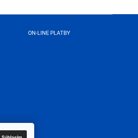
ON-LINE PLATBY
me
Súhlasím