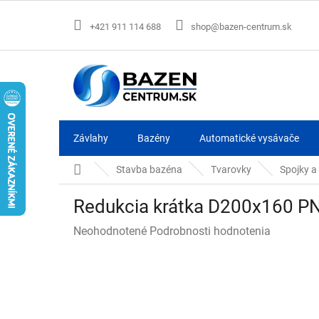
Prejsť
na
+421 911 114 688
shop@bazen-centrum.sk
obsah
Závlahy
Bazény
Automatické vysávače
Domov
Stavba bazéna
Tvarovky
Spojky a
Redukcia krátka D200x160 P
Priemerné
Neohodnotené
Podrobnosti hodnotenia
hodnotenie
produktu
je
0,0
z