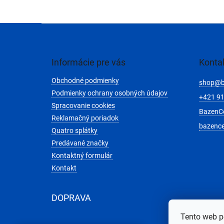
Z
á
p
ä
Informácie pre vás
Konta
t
Obchodné podmienky
i
shop
@
e
Podmienky ochrany osobných údajov
+421 91
Spracovanie cookies
BazenC
Reklamačný poriadok
bazenc
Quatro splátky
Predávané značky
Kontaktný formulár
Kontakt
DOPRAVA
Tento web p