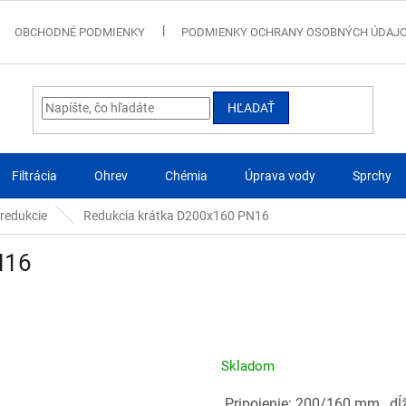
OBCHODNÉ PODMIENKY
PODMIENKY OCHRANY OSOBNÝCH ÚDAJ
HĽADAŤ
Filtrácia
Ohrev
Chémia
Úprava vody
Sprchy
 redukcie
Redukcia krátka D200x160 PN16
N16
Skladom
Pripojenie: 200/160 mm , dĺž