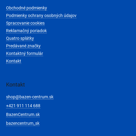
t
Obchodné podmienky
i
e
Podmienky ochrany osobných údajov
Spracovanie cookies
Reklamačný poriadok
Quatro splátky
Predávané značky
Kontaktný formulár
Kontakt
Kontakt
shop
@
bazen-centrum.sk
+421 911 114 688
BazenCentrum.sk
bazencentrum_sk