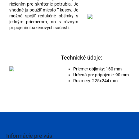
riešením pre skrátenie potrubia. Je
vhodné ju použiť miesto T-kusov. Je
možné spojiť redukčné objímky s
jedným priemerom, no s rôznym
pripojením bazénových súčastí.
Technické údaje:
Priemer objímky: 160 mm
Určená pre pripojenie: 90 mm
Rozmery: 225x244 mm
Z
á
p
ä
Informácie pre vás