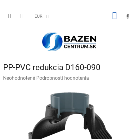
Prejsť
na
obsah
NÁKU
EUR
KOŠÍK
PP-PVC redukcia D160-090
Priemerné
Neohodnotené
Podrobnosti hodnotenia
hodnotenie
produktu
je
0,0
z
5
hviezdičiek.