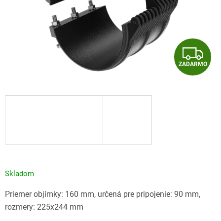
Z
ZADARMO
A
D
A
R
M
O
Skladom
Priemer objímky: 160 mm, určená pre pripojenie: 90 mm,
rozmery: 225x244 mm