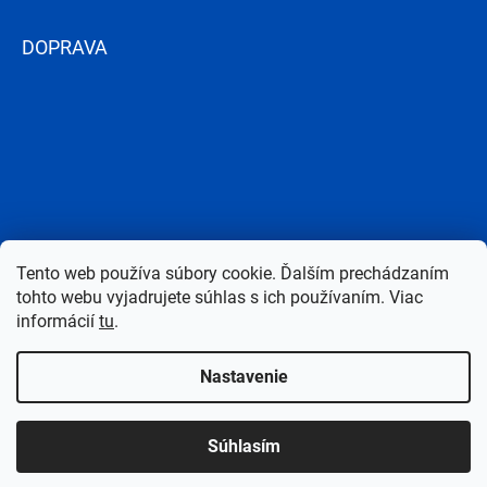
DOPRAVA
Tento web používa súbory cookie. Ďalším prechádzaním
tohto webu vyjadrujete súhlas s ich používaním. Viac
informácií
tu
.
Nastavenie
Copyright 2026
Bazen-Centrum.sk
. Všetky práva vyhradené.
Upraviť
Súhlasím
nastavenie cookies