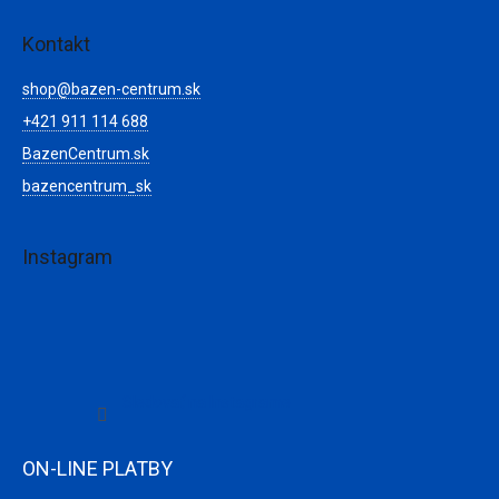
Kontakt
shop
@
bazen-centrum.sk
+421 911 114 688
BazenCentrum.sk
bazencentrum_sk
Instagram
Sledovať na Instagrame
ON-LINE PLATBY