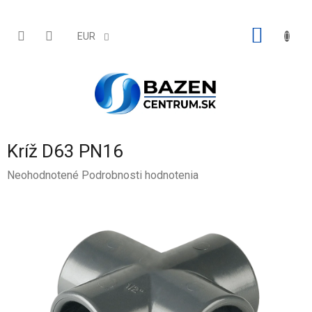
Prejsť
na
obsah
NÁKU
EUR
KOŠÍK
Kríž D63 PN16
Priemerné
Neohodnotené
Podrobnosti hodnotenia
hodnotenie
produktu
je
0,0
z
5
hviezdičiek.