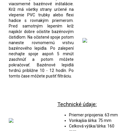
viacsmerné bazénové inštalácie.
Kríž má všetky strany určené na
vlepenie PVC trubky alebo flexi
hadice s rovnakým priemerom.
Pred samotným lepením kríž
najskôr dobre očistite bazénovým
čistidlom. Na očistené spoje potom
naneste rovnomernú vrstvu
bazénového lepidla. Po zalepení
nechajte spoje aspoň 5 minút
zaschnúť a potom môžete
pokračovať. Bazénové lepidlá
tvrdnú približne 10 - 12 hodín. Po
tomto čase môžete pustiť filtráciu.
Technické údaje:
Priemer pripojenia: 63 mm
Vonkajšia šírka: 75 mm
Celková výška/šírka: 160