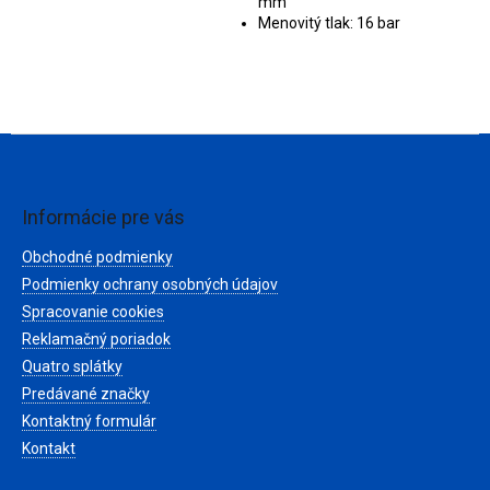
mm
Menovitý tlak: 16 bar
Z
á
p
ä
Informácie pre vás
t
Obchodné podmienky
i
e
Podmienky ochrany osobných údajov
Spracovanie cookies
Reklamačný poriadok
Quatro splátky
Predávané značky
Kontaktný formulár
Kontakt