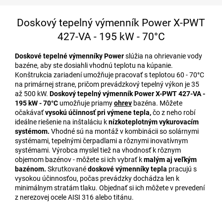
Doskový tepelný výmenník Power X-PWT
427-VA - 195 kW - 70°C
Doskové tepelné výmenníky Power
slúžia na ohrievanie vody
bazéne, aby ste dosiahli vhodnú teplotu na kúpanie.
Konštrukcia zariadení umožňuje pracovať s teplotou 60 - 70°C
na primárnej strane, pričom prevádzkový tepelný výkon je 35
až 500 kW.
Doskový tepelný výmenník Power X-PWT 427-VA -
195 kW - 70°C
umožňuje priamy
ohrev
bazéna. Môžete
očakávať
vysokú účinnosť pri výmene tepla,
čo z neho robí
ideálne riešenie na inštaláciu k
nízkoteplotným vykurovacím
systémom.
Vhodné sú na montáž v kombinácii so solárnymi
systémami, tepelnými čerpadlami a rôznymi inovatívnym
systémami.
Výrobca myslel tiež na vhodnosť k rôznym
objemom bazénov - môžete si ich vybrať k
malým aj veľkým
bazénom.
Skrutkované
doskové výmenníky tepla
pracujú s
vysokou účinnosťou, počas prevádzky dochádza len k
minimálnym stratám tlaku. Objednať si ich môžete v prevedení
z nerezovej ocele AISI 316 alebo titánu.