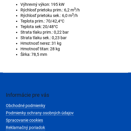
Výhrevný výkon: 195 kW
3
Rýchlosť prietoku prim.: 6,2 m
/h
3
Rýchlosť prietoku sek.: 6,0 m
/h
Teplota prim.: 70/42,4°C
Teplota sek: 20/48°C
Strata tlaku prim.: 0,22 bar
Strata tlaku sek.: 0,23 bar
Hmotnosť nerez: 31 kg
Hmotnosť titan: 28 kg
Šírka: 78,5 mm
Z
á
p
ä
Informácie pre vás
t
Obchodné podmienky
i
e
Podmienky ochrany osobných údajov
Spracovanie cookies
Reklamačný poriadok