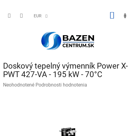
Prejsť
na
obsah
NÁKU
EUR
KOŠÍK
Doskový tepelný výmenník Power X-
PWT 427-VA - 195 kW - 70°C
Priemerné
Neohodnotené
Podrobnosti hodnotenia
hodnotenie
produktu
je
0,0
z
5
hviezdičiek.