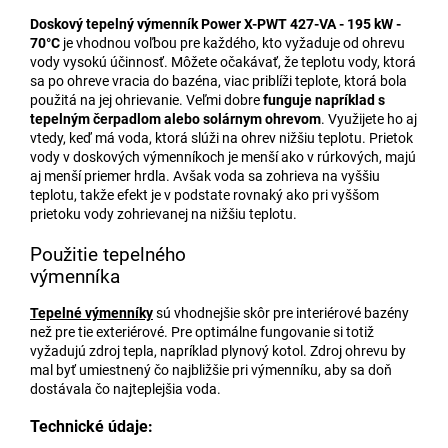
Doskový tepelný výmenník Power X-PWT 427-VA - 195 kW -
70°C
je vhodnou voľbou pre každého, kto vyžaduje od ohrevu
vody vysokú účinnosť. Môžete očakávať, že teplotu vody, ktorá
sa po ohreve vracia do bazéna, viac priblíži teplote, ktorá bola
použitá na jej ohrievanie. Veľmi dobre
funguje napríklad s
tepelným čerpadlom alebo solárnym ohrevom
. Využijete ho aj
vtedy, keď má voda, ktorá slúži na ohrev nižšiu teplotu. Prietok
vody v doskových výmenníkoch je menší ako v rúrkových, majú
aj menší priemer hrdla. Avšak voda sa zohrieva na vyššiu
teplotu, takže efekt je v podstate rovnaký ako pri vyššom
prietoku vody zohrievanej na nižšiu teplotu.
Použitie tepelného
výmenníka
Tepelné výmenníky
sú vhodnejšie skôr pre interiérové bazény
než pre tie exteriérové. Pre optimálne fungovanie si totiž
vyžadujú zdroj tepla, napríklad plynový kotol. Zdroj ohrevu by
mal byť umiestnený čo najbližšie pri výmenníku, aby sa doň
dostávala čo najteplejšia voda.
Technické údaje: