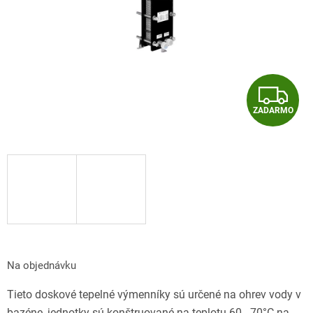
Z
ZADARMO
A
D
A
R
M
O
Na objednávku
Tieto doskové tepelné výmenníky sú určené na ohrev vody v
bazéne, jednotky sú konštruované na teplotu 60 - 70°C na