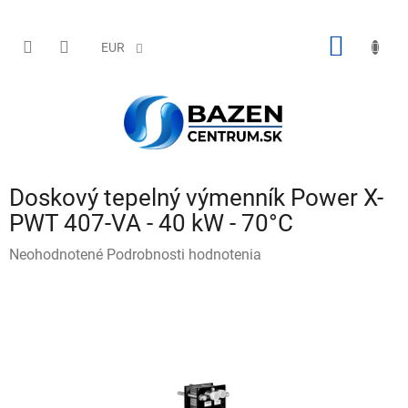
Prejsť
na
obsah
NÁKU
EUR
KOŠÍK
Doskový tepelný výmenník Power X-
PWT 407-VA - 40 kW - 70°C
Priemerné
Neohodnotené
Podrobnosti hodnotenia
hodnotenie
produktu
je
0,0
z
5
hviezdičiek.