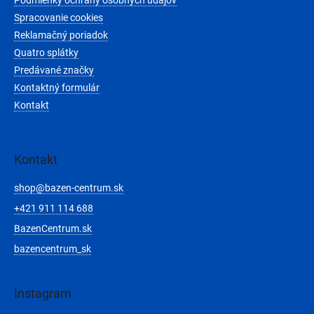
e
Spracovanie cookies
Reklamačný poriadok
Quatro splátky
Predávané značky
Kontaktný formulár
Kontakt
Kontakt
shop
@
bazen-centrum.sk
+421 911 114 688
BazenCentrum.sk
bazencentrum_sk
Instagram