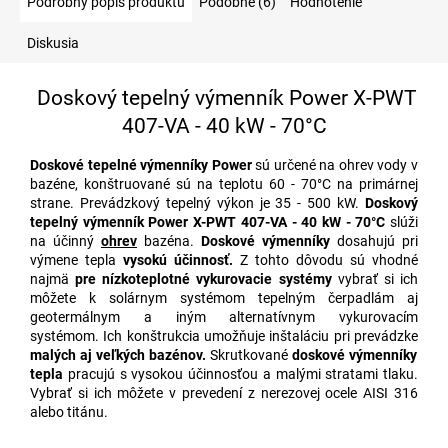
Podrobný popis produktu
Podobné (6)
Hodnotenie
Diskusia
Doskový tepelný výmenník Power X-PWT
407-VA - 40 kW - 70°C
Doskové tepelné výmenníky Power
sú určené na ohrev vody v
bazéne, konštruované sú na teplotu 60 - 70°C na primárnej
strane. Prevádzkový tepelný výkon je 35 - 500 kW.
Doskový
tepelný výmenník Power X-PWT 407-VA - 40 kW - 70°C
slúži
na účinný
ohrev
bazéna.
Doskové výmenníky
dosahujú pri
výmene tepla
vysokú účinnosť.
Z tohto dôvodu sú vhodné
najmä
pre nízkoteplotné vykurovacie systémy
vybrať si ich
môžete k solárnym systémom tepelným čerpadlám aj
geotermálnym a iným alternatívnym vykurovacím
systémom. Ich konštrukcia umožňuje inštaláciu pri
prevádzke
malých aj veľkých bazénov.
Skrutkované
doskové výmenníky
tepla
pracujú s vysokou účinnosťou a malými stratami tlaku.
Vybrať si ich môžete v prevedení z nerezovej ocele AISI 316
alebo titánu.