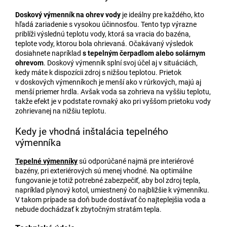
Doskový výmenník na ohrev vody
je ideálny pre každého, kto
hľadá zariadenie s vysokou účinnosťou. Tento typ výrazne
priblíži výslednú teplotu vody, ktorá sa vracia do bazéna,
teplote vody, ktorou bola ohrievaná. Očakávaný výsledok
dosiahnete napríklad
s tepelným čerpadlom alebo solárnym
ohrevom
. Doskový výmenník splní svoj účel aj v situáciách,
kedy máte k dispozícii zdroj s nižšou teplotou. Prietok
v doskových výmenníkoch je menší ako v rúrkových, majú aj
menší priemer hrdla. Avšak voda sa zohrieva na vyššiu teplotu,
takže efekt je v podstate rovnaký ako pri vyššom prietoku vody
zohrievanej na nižšiu teplotu.
Kedy je vhodná inštalácia tepelného
výmenníka
Tepelné výmenníky
sú odporúčané najmä pre interiérové
bazény, pri exteriérových sú menej vhodné. Na optimálne
fungovanie je totiž potrebné zabezpečiť, aby bol zdroj tepla,
napríklad plynový kotol, umiestnený čo najbližšie k výmenníku.
V takom prípade sa doň bude dostávať čo najteplejšia voda a
nebude dochádzať k zbytočným stratám tepla.