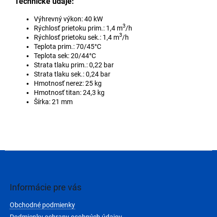
Technické údaje:
Výhrevný výkon: 40 kW
3
Rýchlosť prietoku prim.: 1,4 m
/h
3
Rýchlosť prietoku sek.: 1,4 m
/h
Teplota prim.: 70/45°C
Teplota sek: 20/44°C
Strata tlaku prim.: 0,22 bar
Strata tlaku sek.: 0,24 bar
Hmotnosť nerez: 25 kg
Hmotnosť titan: 24,3 kg
Šírka: 21 mm
Z
á
p
ä
Informácie pre vás
t
Obchodné podmienky
i
Podmienky ochrany osobných údajov