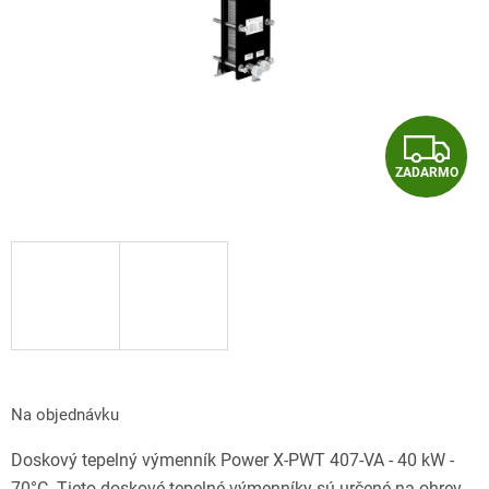
Z
ZADARMO
A
D
A
R
M
O
Na objednávku
Doskový tepelný výmenník Power X-PWT 407-VA - 40 kW -
70°C. Tieto doskové tepelné výmenníky sú určené na ohrev