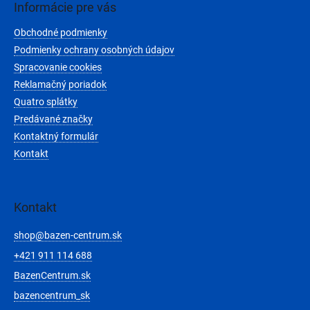
ä
Informácie pre vás
t
Obchodné podmienky
i
e
Podmienky ochrany osobných údajov
Spracovanie cookies
Reklamačný poriadok
Quatro splátky
Predávané značky
Kontaktný formulár
Kontakt
Kontakt
shop
@
bazen-centrum.sk
+421 911 114 688
BazenCentrum.sk
bazencentrum_sk