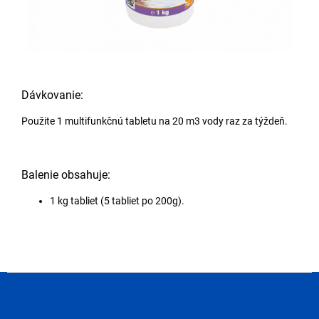
Dávkovanie:
Použite 1 multifunkčnú tabletu na 20 m3 vody raz za týždeň.
Balenie obsahuje:
1 kg tabliet (5 tabliet po 200g).
Z
á
p