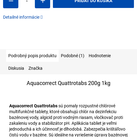
PRIDAŤ DO KOŠÍKA
Detailné informácie
Podrobný popis produktu
Podobné (1)
Hodnotenie
Diskusia
Značka
Aquacorrect Quattrotabs 200g 1kg
Aquacorrect Quattrotabs
sú pomaly rozpustné chlórové
multifunkčné tablety, ktoré obsahujú chlór na dezinfekciu
bazénovej vody, algicid proti vodným riasam, vločkovač proti
zakaleniu vody a stabilizátor pH. Aplikácia tabliet je veľmi
jednoduchá a ich účinnosť je dlhodobá. Zabezpečia krištáľovo
čistú vodu v bazéne. Sú ideálne na vyriešenie úpravy bazénovej