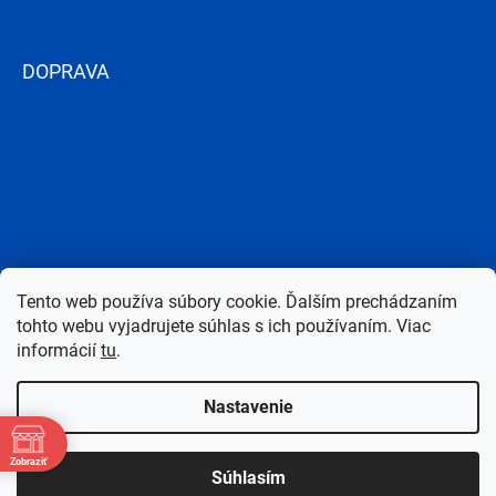
DOPRAVA
Tento web používa súbory cookie. Ďalším prechádzaním
tohto webu vyjadrujete súhlas s ich používaním. Viac
informácií
tu
.
Nastavenie
Copyright 2026
Bazen-Centrum.sk
. Všetky práva vyhradené.
Upraviť
Zobraziť
Súhlasím
nastavenie cookies