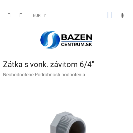
Prejsť
na
obsah
NÁKU
EUR
KOŠÍK
Zátka s vonk. závitom 6/4"
Priemerné
Neohodnotené
Podrobnosti hodnotenia
hodnotenie
produktu
je
0,0
z
5
hviezdičiek.