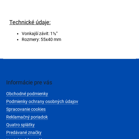
Technické údaje:
Vonkajší závit: 1½"
Rozmery: 55x40 mm
Z
á
p
ä
Informácie pre vás
t
Obchodné podmienky
i
e
Podmienky ochrany osobných údajov
Spracovanie cookies
Reklamačný poriadok
Quatro splátky
Predávané značky