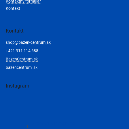
Kontaktný formulár
Kontakt
Kontakt
shop
@
bazen-centrum.sk
+421 911 114 688
BazenCentrum.sk
bazencentrum_sk
Instagram
Sledovať na Instagrame