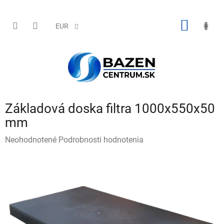
Prejsť
na
obsah
NÁKU
EUR
KOŠÍK
Základová doska filtra 1000x550x50
mm
Priemerné
Neohodnotené
Podrobnosti hodnotenia
hodnotenie
produktu
je
0,0
z
5
hviezdičiek.