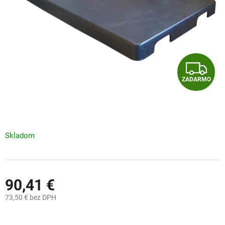
Z
ZADARMO
A
D
A
Skladom
R
M
90,41 €
O
73,50 € bez DPH
Jednotková
cena: