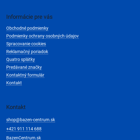
á
p
ä
Informácie pre vás
t
Obchodné podmienky
i
e
Podmienky ochrany osobných údajov
Spracovanie cookies
Reklamačný poriadok
Quatro splátky
Predávané značky
Kontaktný formulár
Kontakt
Kontakt
shop
@
bazen-centrum.sk
+421 911 114 688
BazenCentrum.sk