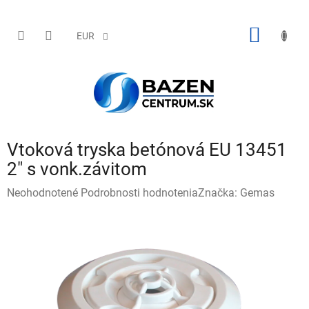
Prejsť
na
obsah
NÁKU
EUR
KOŠÍK
Vtoková tryska betónová EU 13451
2" s vonk.závitom
Priemerné
Neohodnotené
Podrobnosti hodnotenia
Značka:
Gemas
hodnotenie
produktu
je
0,0
z
5
hviezdičiek.