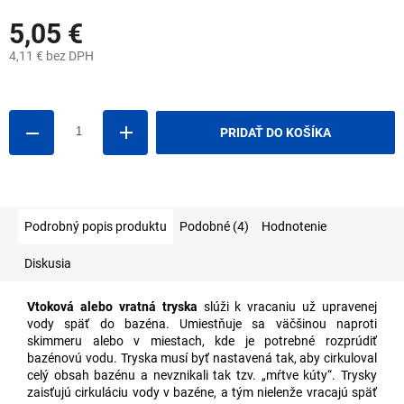
5,05 €
4,11 € bez DPH
Jednotková
cena:
PRIDAŤ DO KOŠÍKA
Podrobný popis produktu
Podobné (4)
Hodnotenie
Diskusia
Vtoková alebo vratná tryska
slúži k vracaniu už upravenej
vody späť do bazéna. Umiestňuje sa väčšinou naproti
skimmeru alebo v miestach, kde je potrebné rozprúdiť
bazénovú vodu. Tryska musí byť nastavená tak, aby cirkuloval
celý obsah bazénu a nevznikali tak tzv. „mŕtve kúty“. Trysky
zaisťujú cirkuláciu vody v bazéne, a tým nielenže vracajú späť