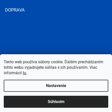
DOPRAVA
Tento web používa súbory cookie. Ďalším prechádzaním
tohto webu vyjadrujete súhlas s ich používaním. Viac
informácií
tu
.
Nastavenie
Copyright 2026
Bazen-Centrum.sk
. Všetky práva vyhradené.
Upraviť
Súhlasím
nastavenie cookies