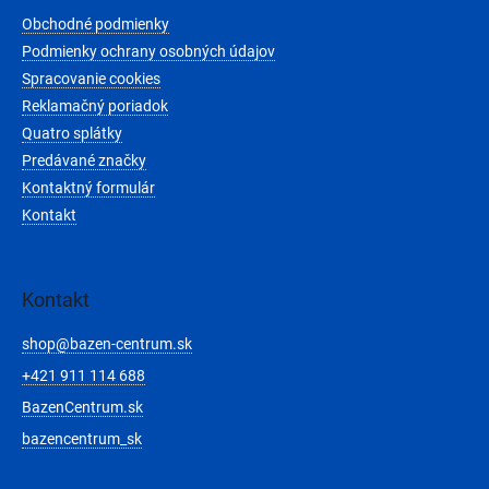
t
Obchodné podmienky
i
e
Podmienky ochrany osobných údajov
Spracovanie cookies
Reklamačný poriadok
Quatro splátky
Predávané značky
Kontaktný formulár
Kontakt
Kontakt
shop
@
bazen-centrum.sk
+421 911 114 688
BazenCentrum.sk
bazencentrum_sk