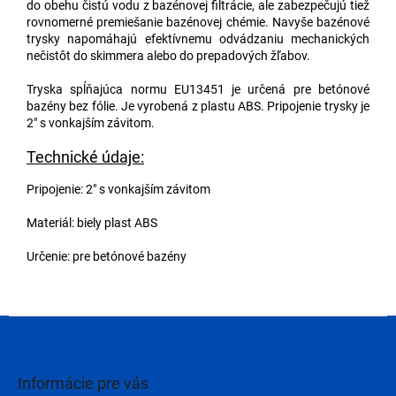
do obehu čistú vodu z bazénovej filtrácie, ale zabezpečujú tiež
rovnomerné premiešanie bazénovej chémie. Navyše bazénové
trysky napomáhajú efektívnemu odvádzaniu mechanických
nečistôt do skimmera alebo do prepadových žľabov.
Tryska spĺňajúca normu EU13451 je určená pre betónové
bazény bez fólie. Je vyrobená z plastu ABS. Pripojenie trysky je
2" s vonkajším závitom.
Technické údaje:
Pripojenie: 2" s vonkajším závitom
Materiál: biely plast ABS
Určenie: pre betónové bazény
Z
á
p
ä
Informácie pre vás