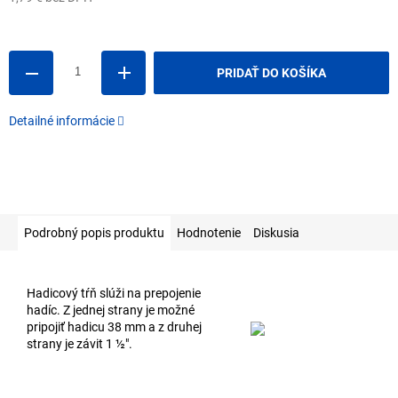
Jednotková
cena:
PRIDAŤ DO KOŠÍKA
Detailné informácie
Podrobný popis produktu
Hodnotenie
Diskusia
Hadicový tŕň slúži na prepojenie
hadíc. Z jednej strany je možné
pripojiť hadicu 38 mm a z druhej
strany je závit 1 ½".