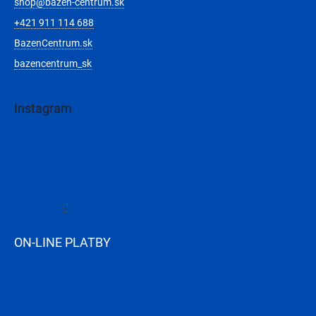
shop
@
bazen-centrum.sk
+421 911 114 688
BazenCentrum.sk
bazencentrum_sk
Instagram
Sledovať na Instagrame
ON-LINE PLATBY