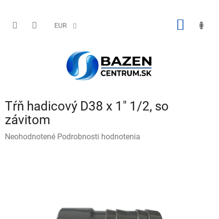
Prejsť
na
obsah
NÁKU
EUR
KOŠÍK
Tŕň hadicový D38 x 1" 1/2, so
závitom
Priemerné
Neohodnotené
Podrobnosti hodnotenia
hodnotenie
produktu
je
0,0
z
5
hviezdičiek.