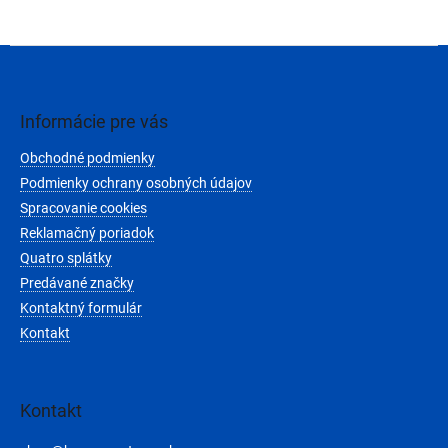
Z
á
p
ä
Informácie pre vás
t
Obchodné podmienky
i
e
Podmienky ochrany osobných údajov
Spracovanie cookies
Reklamačný poriadok
Quatro splátky
Predávané značky
Kontaktný formulár
Kontakt
Kontakt