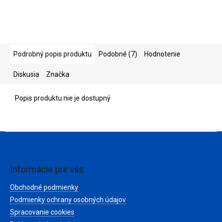
Podrobný popis produktu
Podobné (7)
Hodnotenie
Diskusia
Značka
Popis produktu nie je dostupný
Z
á
p
ä
Informácie pre vás
t
Obchodné podmienky
i
e
Podmienky ochrany osobných údajov
Spracovanie cookies