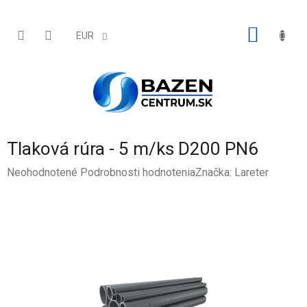
Prejsť
na
obsah
NÁKU
EUR
KOŠÍK
Tlaková rúra - 5 m/ks D200 PN6
Priemerné
Neohodnotené
Podrobnosti hodnotenia
Značka:
Lareter
hodnotenie
produktu
je
0,0
z
5
hviezdičiek.