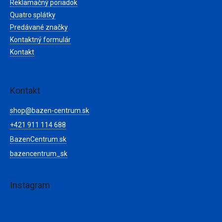
Reklamačný poriadok
Quatro splátky
Predávané značky
Kontaktný formulár
Kontakt
Kontakt
shop
@
bazen-centrum.sk
+421 911 114 688
BazenCentrum.sk
bazencentrum_sk
Instagram